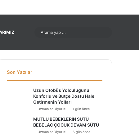
k
interest
LinkedIn
YouTube
Instagram
Arama
ARIMIZ
yap
...
Son Yazılar
Uzun Otobüs Yolculuğunu
Konforlu ve Bütçe Dostu Hale
Getirmenin Yolları
Uzmanlar Diyor Ki
1 gün önce
MUTLU BEBEKLERİN SÜTÜ
BEBELAC ÇOCUK DEVAM SÜTÜ
Uzmanlar Diyor Ki
6 gün önce