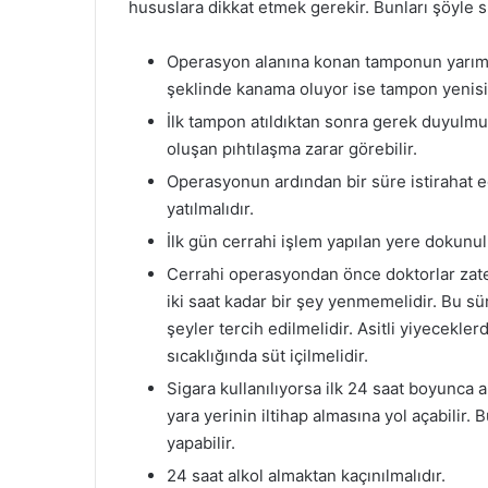
hususlara dikkat etmek gerekir. Bunları şöyle sı
Operasyon alanına konan tamponun yarım sa
şeklinde kanama oluyor ise tampon yenisi i
İlk tampon atıldıktan sonra gerek duyulmu
oluşan pıhtılaşma zarar görebilir.
Operasyonun ardından bir süre istirahat 
yatılmalıdır.
İlk gün cerrahi işlem yapılan yere dokunul
Cerrahi operasyondan önce doktorlar zate
iki saat kadar bir şey yenmemelidir. Bu sü
şeyler tercih edilmelidir. Asitli yiyecek
sıcaklığında süt içilmelidir.
Sigara kullanılıyorsa ilk 24 saat boyunca 
yara yerinin iltihap almasına yol açabilir.
yapabilir.
24 saat alkol almaktan kaçınılmalıdır.