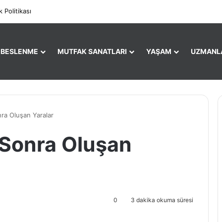
Faceboo
X
P
ik Politikası
E BESLENME
MUTFAK SANATLARI
YAŞAM
UZMANL
ra Oluşan Yaralar
 Sonra Oluşan
0
3 dakika okuma süresi