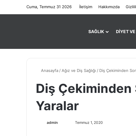
Cuma, Temmuz 31 2026
İletişim
Hakkımızda
Gizlil
SAĞLIK
DIYET V
Anasayfa
/
Ağız ve Diş Sağlığı
/
Diş Çekiminden Son
Diş Çekiminden
Yaralar
admin
F
B
Temmuz 1, 2020
o
i