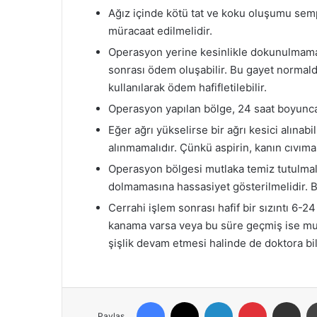
Ağız içinde kötü tat ve koku oluşumu se
müracaat edilmelidir.
Operasyon yerine kesinlikle dokunulmamal
sonrası ödem oluşabilir. Bu gayet normal
kullanılarak ödem hafifletilebilir.
Operasyon yapılan bölge, 24 saat boyunca
Eğer ağrı yükselirse bir ağrı kesici alınabi
alınmamalıdır. Çünkü aspirin, kanın cıvımas
Operasyon bölgesi mutlaka temiz tutulmalı
dolmamasına hassasiyet gösterilmelidir. Bu
Cerrahi işlem sonrası hafif bir sızıntı 6-24 
kanama varsa veya bu süre geçmiş ise mut
şişlik devam etmesi halinde de doktora bil
Facebook
X
LinkedIn
Pinterest
E-Posta ile paylaş
Paylaş