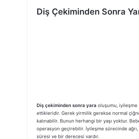
l
r
l
e
Diş Çekiminden Sonra Yar
o
-
w
p
o
o
n
s
X
t
a
g
ö
n
d
e
r
Diş çekiminden sonra yara
oluşumu, iyileşme s
m
ettikleridir. Gerek yirmilik gerekse normal çiğ
e
kalınabilir. Bunun herhangi bir yaşı yoktur. Be
k
operasyon geçirebilir. İyileşme sürecinde ağrı, 
süresi ve bir derecesi vardır.