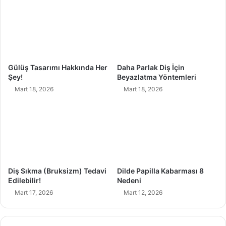
Z
e
a
3
r
Z
a
a
r
r
ı
a
Gülüş Tasarımı Hakkında Her
Daha Parlak Diş İçin
!
r
Şey!
Beyazlatma Yöntemleri
ı
Mart 18, 2026
Mart 18, 2026
Diş Sıkma (Bruksizm) Tedavi
Dilde Papilla Kabarması 8
Edilebilir!
Nedeni
Mart 17, 2026
Mart 12, 2026