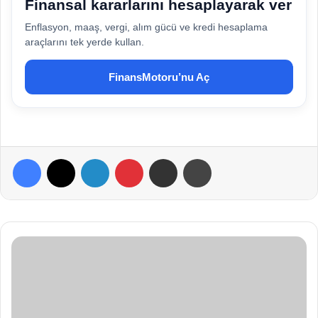
Finansal kararlarını hesaplayarak ver
Enflasyon, maaş, vergi, alım gücü ve kredi hesaplama
araçlarını tek yerde kullan.
FinansMotoru’nu Aç
Facebook
X
LinkedIn
Pinterest
E-Posta ile paylaş
Yazdır
K
e
d
i
O
t