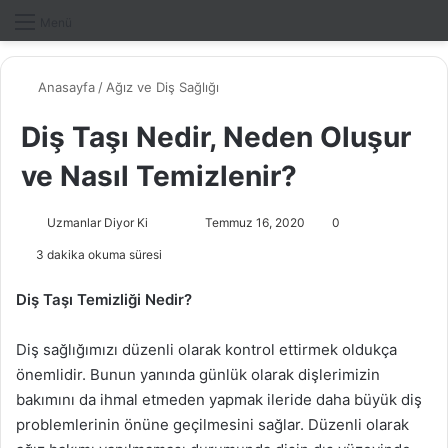
Dış gö
A
Menü
Anasayfa
/
Ağız ve Diş Sağlığı
Diş Taşı Nedir, Neden Oluşur
ve Nasıl Temizlenir?
Uzmanlar Diyor Ki
F
B
Temmuz 16, 2020
0
o
i
3 dakika okuma süresi
l
r
l
e
Diş Taşı Temizliği Nedir?
o
-
w
p
Diş sağlığımızı düzenli olarak kontrol ettirmek oldukça
o
o
önemlidir. Bunun yanında günlük olarak dişlerimizin
n
s
bakımını da ihmal etmeden yapmak ileride daha büyük diş
X
t
problemlerinin önüne geçilmesini sağlar. Düzenli olarak
a