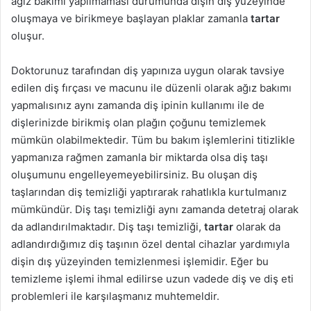
ağız bakımı yapılmaması durumunda dişin dış yüzeyinde
g
oluşmaya ve birikmeye başlayan plaklar zamanla
tartar
ö
oluşur.
n
d
Doktorunuz tarafından diş yapınıza uygun olarak tavsiye
e
edilen diş fırçası ve macunu ile düzenli olarak ağız bakımı
r
yapmalısınız aynı zamanda diş ipinin kullanımı ile de
m
dişlerinizde birikmiş olan plağın çoğunu temizlemek
e
mümkün olabilmektedir. Tüm bu bakım işlemlerini titizlikle
k
yapmanıza rağmen zamanla bir miktarda olsa diş taşı
oluşumunu engelleyemeyebilirsiniz. Bu oluşan diş
taşlarından diş temizliği yaptırarak rahatlıkla kurtulmanız
mümkündür. Diş taşı temizliği aynı zamanda detetraj olarak
da adlandırılmaktadır. Diş taşı temizliği,
tartar
olarak da
adlandırdığımız diş taşının özel dental cihazlar yardımıyla
dişin dış yüzeyinden temizlenmesi işlemidir. Eğer bu
temizleme işlemi ihmal edilirse uzun vadede diş ve diş eti
problemleri ile karşılaşmanız muhtemeldir.