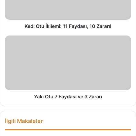
u
İ
k
i
Kedi Otu İkilemi: 11 Faydası, 10 Zararı!
l
e
Y
m
a
i
k
:
ı
1
O
1
t
F
u
a
7
y
F
d
a
Yakı Otu 7 Faydası ve 3 Zararı
a
y
s
d
ı
a
İlgili Makaleler
,
s
1
ı
0
v