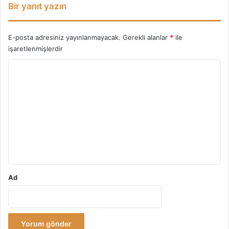
Bir yanıt yazın
E-posta adresiniz yayınlanmayacak.
Gerekli alanlar
*
ile
işaretlenmişlerdir
Y
o
r
u
m
*
Ad