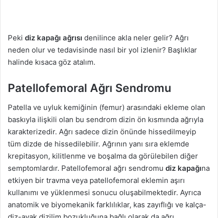
Peki
diz kapağı ağrısı
denilince akla neler gelir? Ağrı
neden olur ve tedavisinde nasıl bir yol izlenir? Başlıklar
halinde kısaca göz atalım.
Patellofemoral Ağrı Sendromu
Patella ve uyluk kemiğinin (femur) arasındaki ekleme olan
baskıyla ilişkili olan bu sendrom dizin ön kısmında ağrıyla
karakterizedir. Ağrı sadece dizin önünde hissedilmeyip
tüm dizde de hissedilebilir. Ağrının yanı sıra eklemde
krepitasyon, kilitlenme ve boşalma da görülebilen diğer
semptomlardır. Patellofemoral ağrı sendromu
diz kapağı
na
etkiyen bir travma veya patellofemoral eklemin aşırı
kullanımı ve yüklenmesi sonucu oluşabilmektedir. Ayrıca
anatomik ve biyomekanik farklılıklar, kas zayıflığı ve kalça-
diz-ayak dizilim bozukluğuna bağlı olarak da ağrı