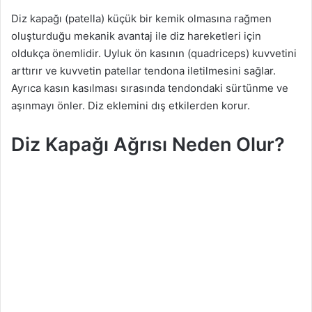
g
Diz kapağı (patella) küçük bir kemik olmasına rağmen
ö
oluşturduğu mekanik avantaj ile diz hareketleri için
n
oldukça önemlidir. Uyluk ön kasının (quadriceps) kuvvetini
d
arttırır ve kuvvetin patellar tendona iletilmesini sağlar.
e
Ayrıca kasın kasılması sırasında tendondaki sürtünme ve
r
aşınmayı önler. Diz eklemini dış etkilerden korur.
m
e
Diz Kapağı Ağrısı Neden Olur?
k