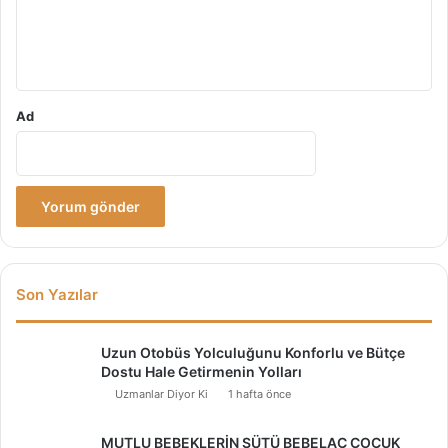
m
*
Ad
Son Yazılar
Uzun Otobüs Yolculuğunu Konforlu ve Bütçe
Dostu Hale Getirmenin Yolları
Uzmanlar Diyor Ki
1 hafta önce
MUTLU BEBEKLERİN SÜTÜ BEBELAC ÇOCUK