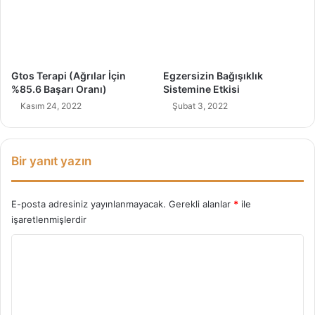
i
7
f
B
l
e
e
s
r
i
Gtos Terapi (Ağrılar İçin
Egzersizin Bağışıklık
n
%85.6 Başarı Oranı)
Sistemine Etkisi
Kasım 24, 2022
Şubat 3, 2022
Bir yanıt yazın
E-posta adresiniz yayınlanmayacak.
Gerekli alanlar
*
ile
işaretlenmişlerdir
Y
o
r
u