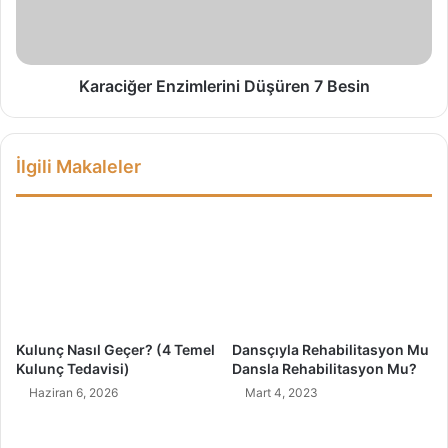
i
s
ğ
ı
e
i
r
ç
E
Karaciğer Enzimlerini Düşüren 7 Besin
i
n
n
z
Ç
i
İlgili Makaleler
e
m
ş
l
i
e
t
r
l
i
i
n
A
i
l
D
t
ü
Kulunç Nasıl Geçer? (4 Temel
Dansçıyla Rehabilitasyon Mu
e
ş
Kulunç Tedavisi)
Dansla Rehabilitasyon Mu?
r
ü
Haziran 6, 2026
Mart 4, 2023
n
r
a
e
t
n