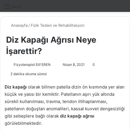
Dış gö
A
Menü
Anasayfa
/
Fizik Tedavi ve Rehabilitasyon
Diz Kapağı Ağrısı Neye
İşarettir?
Fizyoterapist Elif EREN
B
Nisan 8, 2021
0
i
2 dakika okuma süresi
r
e
Diz kapağı
olarak bilinen patella dizin ön kısmında yer alan
-
küçük ve yassı bir kemiktir. Patellanın aşırı yük altında
p
sürekli kullanılması, travma, tendon iltihaplanması,
o
patellanın doğuştan anomalileri, kassal kuvvet dengesizliği
s
gibi sebeplere bağlı olarak
diz kapağı ağrısı
t
görülebilmektedir.
a