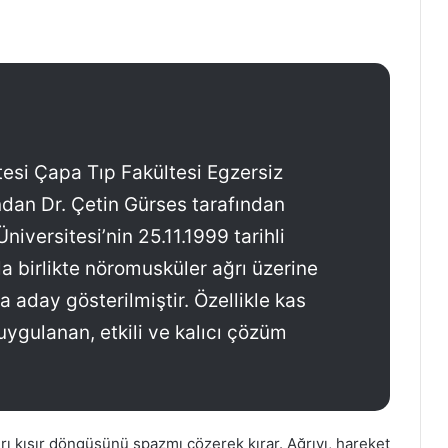
itesi Çapa Tıp Fakültesi Egzersiz
ından Dr. Çetin Gürses tarafından
 Üniversitesi’nin 25.11.1999 tarihli
la birlikte nöromusküler ağrı üzerine
 aday gösterilmiştir. Özellikle kas
uygulanan, etkili ve kalıcı çözüm
 kısır döngüsünü spazmı çözerek kırar. Ağrıyı, hareket