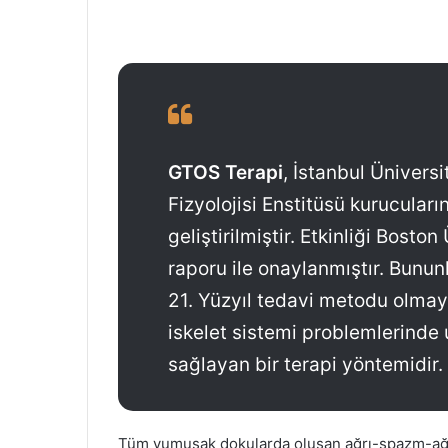
GTOS Terapi
, İstanbul Ünivers
Fizyolojisi Enstitüsü kurucular
geliştirilmiştir. Etkinliği Boston
raporu ile onaylanmıştır. Bunun
21. Yüzyıl tedavi metodu olmaya
iskelet sistemi problemlerinde 
sağlayan bir terapi yöntemidir.
Tüm yumuşak dokularda oluşan ağrı-spazm-ağrı