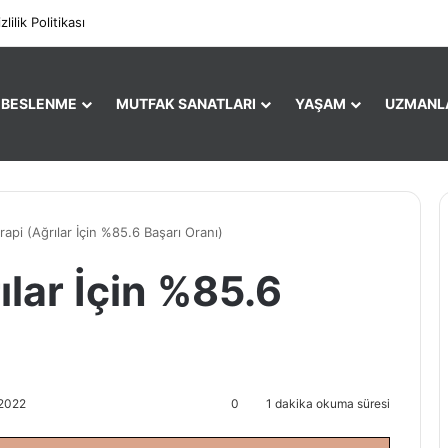
Facebo
X
zlilik Politikası
E BESLENME
MUTFAK SANATLARI
YAŞAM
UZMANL
api (Ağrılar İçin %85.6 Başarı Oranı)
ılar İçin %85.6
 2022
0
1 dakika okuma süresi