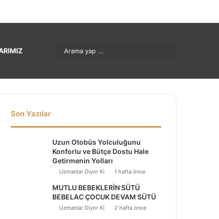
ok
Pinterest
LinkedIn
YouTube
Instagram
Arama
ARIMIZ
yap
...
Son Yazılar
Uzun Otobüs Yolculuğunu
Konforlu ve Bütçe Dostu Hale
Getirmenin Yolları
Uzmanlar Diyor Ki
1 hafta önce
MUTLU BEBEKLERİN SÜTÜ
BEBELAC ÇOCUK DEVAM SÜTÜ
Uzmanlar Diyor Ki
2 hafta önce