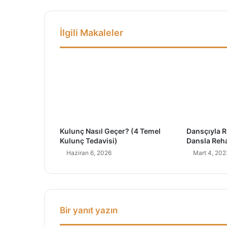
n
B
ö
İlgili Makaleler
c
e
k
I
s
ı
r
m
a
Kulunç Nasıl Geçer? (4 Temel
Dansçıyla 
s
Kulunç Tedavisi)
Dansla Reh
ı
Haziran 6, 2026
Mart 4, 202
(
D
i
k
k
a
Bir yanıt yazın
t