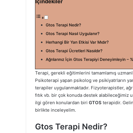
İçindekiler
r
e
-
p
Gtos Terapi Nedir?
o
Gtos Terapi Nasıl Uygulanır?
s
Herhangi Bir Yan Etkisi Var Mıdır?
t
Gtos Terapi Ücretleri Nasıldır?
a
g
Ağrılarınız İçin Gtos Terapiyi Deneyimleyin – 
ö
n
Terapi, gerekli eğitimlerini tamamlamış uzmanlar
d
Psikoterapi yapan psikolog ve psikiyatrların yanı
e
terapiler uygulanmaktadır. Fizyoterapistler, ağr
r
fıtık vb. bir çok konuda destek alabileceğimiz 
m
ilgi gören konulardan biri
GTOS
terapidir. Geli
e
birlikte inceleyelim.
k
Gtos Terapi Nedir?