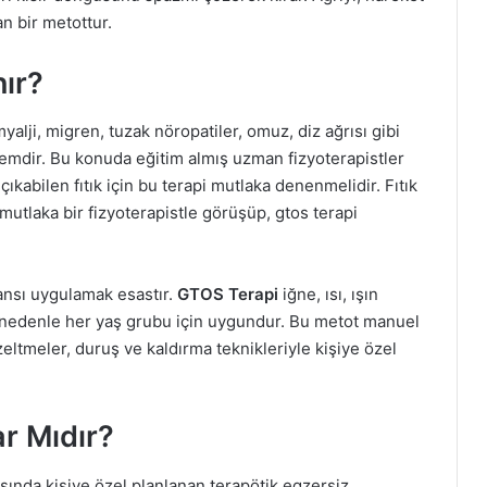
an bir metottur.
nır?
myalji, migren, tuzak nöropatiler, omuz, diz ağrısı gibi
öntemdir. Bu konuda eğitim almış uzman fizyoterapistler
çıkabilen fıtık için bu terapi mutlaka denenmelidir. Fıtık
mutlaka bir fizyoterapistle görüşüp, gtos terapi
nsı uygulamak esastır.
GTOS Terapi
iğne, ısı, ışın
u nedenle her yaş grubu için uygundur. Bu metot manuel
eltmeler, duruş ve kaldırma teknikleriyle kişiye özel
ar Mıdır?
sında kişiye özel planlanan terapötik egzersiz