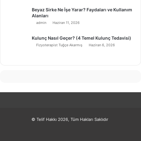
Beyaz Sirke Ne İşe Yarar? Faydaları ve Kullanım
Alanları
admin
Haziran 11, 2026
Kulunç Nasıl Geçer? (4 Temel Kulunç Tedavisi)
Fizyoterapist Tuğçe Akarmış
Haziran 6, 2026
© Telif Hakkı 2026, Tüm Hakları Saklıdır
Facebook
X
Pinterest
LinkedIn
YouTube
Instagram