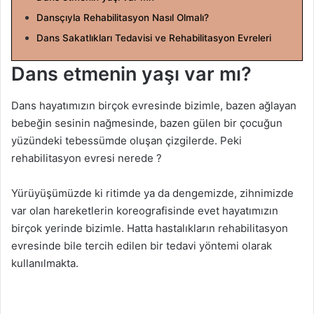
a
Dansçıyla Rehabilitasyon Nasıl Olmalı?
g
Dans Sakatlıkları Tedavisi ve Rehabilitasyon Evreleri
ö
n
Dans etmenin yaşı var mı?
d
e
Dans hayatımızın birçok evresinde bizimle, bazen ağlayan
r
bebeğin sesinin nağmesinde, bazen gülen bir çocuğun
m
yüzündeki tebessümde oluşan çizgilerde. Peki
e
rehabilitasyon evresi nerede ?
k
Yürüyüşümüzde ki ritimde ya da dengemizde, zihnimizde
var olan hareketlerin koreografisinde evet hayatımızın
birçok yerinde bizimle. Hatta hastalıkların rehabilitasyon
evresinde bile tercih edilen bir tedavi yöntemi olarak
kullanılmakta.