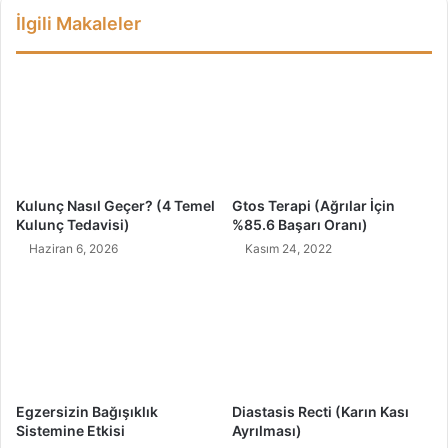
e
İlgili Makaleler
n
m
e
n
i
n
V
a
z
Kulunç Nasıl Geçer? (4 Temel
Gtos Terapi (Ağrılar İçin
g
Kulunç Tedavisi)
%85.6 Başarı Oranı)
e
Haziran 6, 2026
Kasım 24, 2022
ç
i
l
m
e
z
i
Z
Egzersizin Bağışıklık
Diastasis Recti (Karın Kası
e
Sistemine Etkisi
Ayrılması)
y