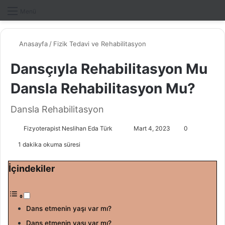
Dış gö
A
Menü
Anasayfa
/
Fizik Tedavi ve Rehabilitasyon
Dansçıyla Rehabilitasyon Mu
Dansla Rehabilitasyon Mu?
Dansla Rehabilitasyon
Fizyoterapist Neslihan Eda Türk
B
Mart 4, 2023
0
i
1 dakika okuma süresi
r
e
İçindekiler
-
p
o
Dans etmenin yaşı var mı?
s
Dans etmenin yaşı var mı?
t