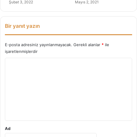
Şubat 3, 2022
Mayıs 2, 2021
t
i
n
y
Bir yanıt yazın
a
ğ
ı
E-posta adresiniz yayınlanmayacak.
Gerekli alanlar
*
ile
işaretlenmişlerdir
Y
o
r
u
m
*
Ad