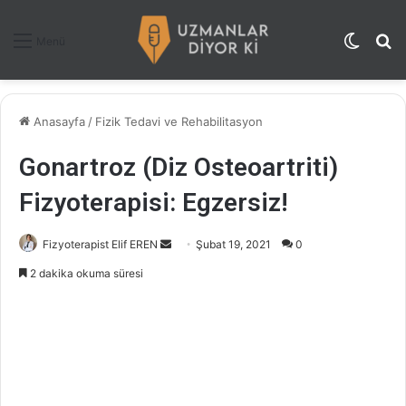
Dış gö
A
Menü
Anasayfa
/
Fizik Tedavi ve Rehabilitasyon
Gonartroz (Diz Osteoartriti)
Fizyoterapisi: Egzersiz!
Fizyoterapist Elif EREN
B
Şubat 19, 2021
0
i
2 dakika okuma süresi
r
e
-
p
o
s