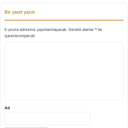
d
n
i
l
Bir yanıt yazın
r
a
?
m
ı
E-posta adresiniz yayınlanmayacak.
Gerekli alanlar
*
ile
işaretlenmişlerdir
Y
o
r
u
m
*
Ad