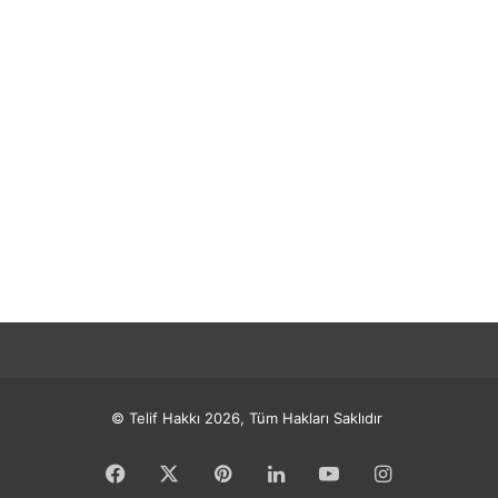
© Telif Hakkı 2026, Tüm Hakları Saklıdır
Facebook
X
Pinterest
LinkedIn
YouTube
Instagram