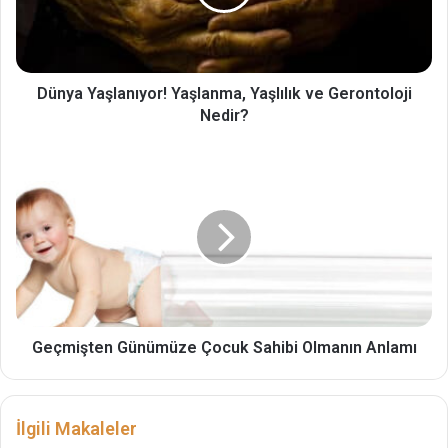
Y
a
ş
l
a
Dünya Yaşlanıyor! Yaşlanma, Yaşlılık ve Gerontoloji
n
Nedir?
ı
y
G
o
e
r
ç
!
m
Y
i
a
ş
ş
t
l
e
a
n
n
G
Geçmişten Günümüze Çocuk Sahibi Olmanın Anlamı
m
ü
a
n
,
ü
İlgili Makaleler
Y
m