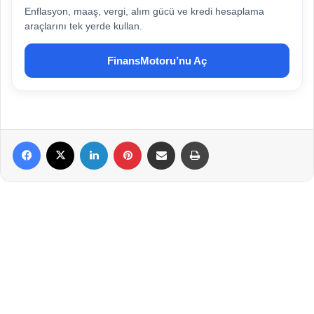
Enflasyon, maaş, vergi, alım gücü ve kredi hesaplama
araçlarını tek yerde kullan.
FinansMotoru’nu Aç
Facebook
X
LinkedIn
Pinterest
E-Posta ile paylaş
Yazdır