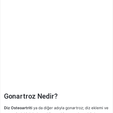
t
a
g
ö
n
d
e
r
m
e
k
Gonartroz Nedir?
Diz Osteoartriti
ya da diğer adıyla gonartroz; diz eklemi ve