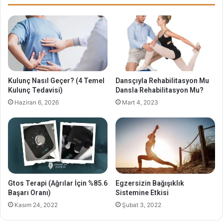
a
ü
ş
z
l
e
ı
Ç
l
o
ı
c
k
u
v
k
Kulunç Nasıl Geçer? (4 Temel
Dansçıyla Rehabilitasyon Mu
e
S
Kulunç Tedavisi)
Dansla Rehabilitasyon Mu?
G
a
Haziran 6, 2026
Mart 4, 2023
e
h
r
i
o
b
n
i
t
O
o
l
l
m
o
a
Gtos Terapi (Ağrılar İçin %85.6
Egzersizin Bağışıklık
j
n
Başarı Oranı)
Sistemine Etkisi
i
ı
Kasım 24, 2022
Şubat 3, 2022
N
n
e
A