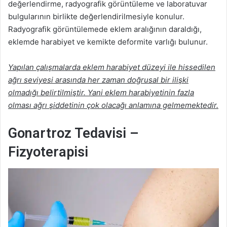
değerlendirme, radyografik görüntüleme ve laboratuvar
bulgularının birlikte değerlendirilmesiyle konulur.
Radyografik görüntülemede eklem aralığının daraldığı,
eklemde harabiyet ve kemikte deformite varlığı bulunur.
Yapılan çalışmalarda eklem harabiyet düzeyi ile hissedilen
ağrı seviyesi arasında her zaman doğrusal bir ilişki
olmadığı belirtilmiştir. Yani eklem harabiyetinin fazla
olması ağrı şiddetinin çok olacağı anlamına gelmemektedir.
Gonartroz Tedavisi –
Fizyoterapisi