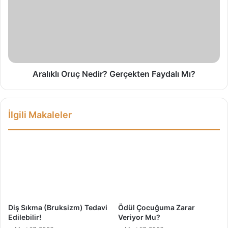
ü
l
ş
ı
ü
k
n
l
c
ı
e
O
l
r
Aralıklı Oruç Nedir? Gerçekten Faydalı Mı?
e
u
r
ç
İ
N
İlgili Makaleler
ç
e
i
d
n
i
N
r
e
?
Y
G
a
e
p
r
a
ç
Diş Sıkma (Bruksizm) Tedavi
Ödül Çocuğuma Zarar
b
e
Edilebilir!
Veriyor Mu?
i
k