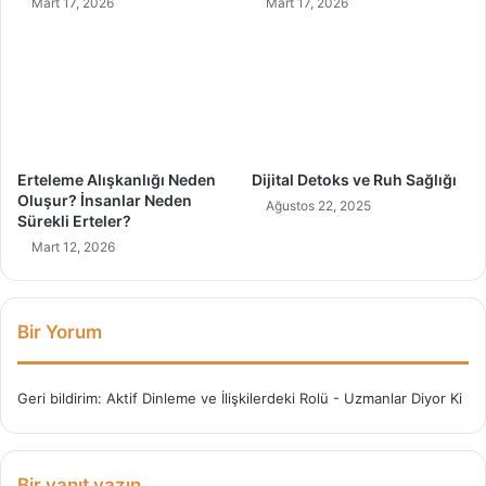
Mart 17, 2026
Mart 17, 2026
l
t
i
e
r
n
i
F
z
a
?
y
d
a
Erteleme Alışkanlığı Neden
Dijital Detoks ve Ruh Sağlığı
l
Oluşur? İnsanlar Neden
Ağustos 22, 2025
ı
Sürekli Erteler?
M
Mart 12, 2026
ı
?
Bir Yorum
Geri bildirim:
Aktif Dinleme ve İlişkilerdeki Rolü - Uzmanlar Diyor Ki
Bir yanıt yazın