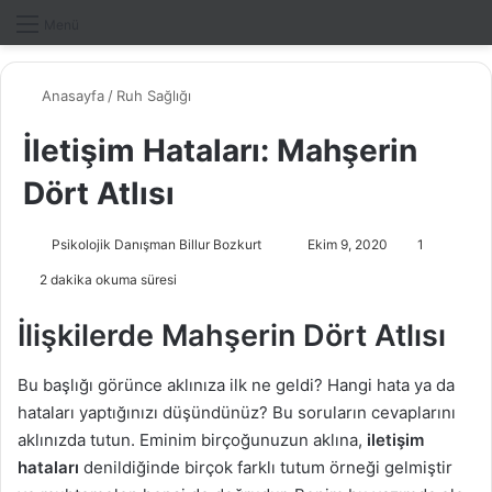
Dış gö
A
Menü
Anasayfa
/
Ruh Sağlığı
İletişim Hataları: Mahşerin
Dört Atlısı
Psikolojik Danışman Billur Bozkurt
B
Ekim 9, 2020
1
i
2 dakika okuma süresi
r
e
İlişkilerde Mahşerin Dört Atlısı
-
p
Bu başlığı görünce aklınıza ilk ne geldi? Hangi hata ya da
o
hataları yaptığınızı düşündünüz? Bu soruların cevaplarını
s
aklınızda tutun. Eminim birçoğunuzun aklına,
iletişim
t
hataları
denildiğinde birçok farklı tutum örneği gelmiştir
a