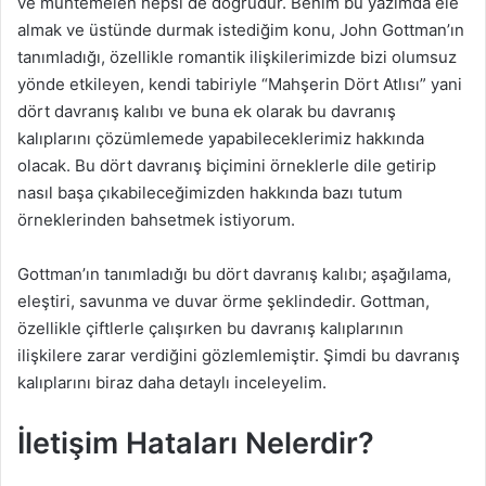
ve muhtemelen hepsi de doğrudur. Benim bu yazımda ele
g
almak ve üstünde durmak istediğim konu, John Gottman’ın
ö
tanımladığı, özellikle romantik ilişkilerimizde bizi olumsuz
n
yönde etkileyen, kendi tabiriyle “Mahşerin Dört Atlısı” yani
d
dört davranış kalıbı ve buna ek olarak bu davranış
e
kalıplarını çözümlemede yapabileceklerimiz hakkında
r
olacak. Bu dört davranış biçimini örneklerle dile getirip
m
nasıl başa çıkabileceğimizden hakkında bazı tutum
e
örneklerinden bahsetmek istiyorum.
k
Gottman’ın tanımladığı bu dört davranış kalıbı; aşağılama,
eleştiri, savunma ve duvar örme şeklindedir. Gottman,
özellikle çiftlerle çalışırken bu davranış kalıplarının
ilişkilere zarar verdiğini gözlemlemiştir. Şimdi bu davranış
kalıplarını biraz daha detaylı inceleyelim.
İletişim Hataları Nelerdir?