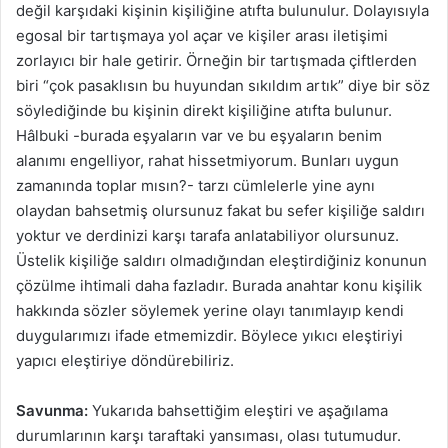
değil karşıdaki kişinin kişiliğine atıfta bulunulur. Dolayısıyla
egosal bir tartışmaya yol açar ve kişiler arası iletişimi
zorlayıcı bir hale getirir. Örneğin bir tartışmada çiftlerden
biri “çok pasaklısın bu huyundan sıkıldım artık” diye bir söz
söylediğinde bu kişinin direkt kişiliğine atıfta bulunur.
Hâlbuki -burada eşyaların var ve bu eşyaların benim
alanımı engelliyor, rahat hissetmiyorum. Bunları uygun
zamanında toplar mısın?- tarzı cümlelerle yine aynı
olaydan bahsetmiş olursunuz fakat bu sefer kişiliğe saldırı
yoktur ve derdinizi karşı tarafa anlatabiliyor olursunuz.
Üstelik kişiliğe saldırı olmadığından eleştirdiğiniz konunun
çözülme ihtimali daha fazladır. Burada anahtar konu kişilik
hakkında sözler söylemek yerine olayı tanımlayıp kendi
duygularımızı ifade etmemizdir. Böylece yıkıcı eleştiriyi
yapıcı eleştiriye döndürebiliriz.
Savunma:
Yukarıda bahsettiğim eleştiri ve aşağılama
durumlarının karşı taraftaki yansıması, olası tutumudur.