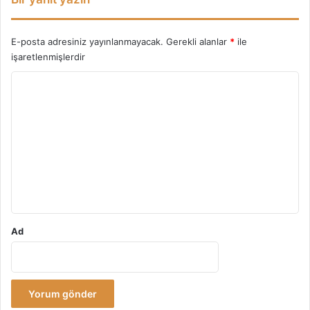
E-posta adresiniz yayınlanmayacak.
Gerekli alanlar
*
ile
işaretlenmişlerdir
Y
o
r
u
m
*
Ad