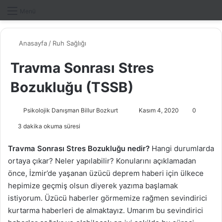
Dış gö
A
Menü
Anasayfa
/
Ruh Sağlığı
Travma Sonrası Stres
Bozukluğu (TSSB)
Psikolojik Danışman Billur Bozkurt
B
Kasım 4, 2020
0
i
3 dakika okuma süresi
r
e
Travma Sonrası Stres Bozukluğu nedir?
Hangi durumlarda
-
ortaya çıkar? Neler yapılabilir? Konularını açıklamadan
p
önce, İzmir’de yaşanan üzücü deprem haberi için ülkece
o
hepimize geçmiş olsun diyerek yazıma başlamak
s
istiyorum. Üzücü haberler görmemize rağmen sevindirici
t
kurtarma haberleri de almaktayız. Umarım bu sevindirici
a