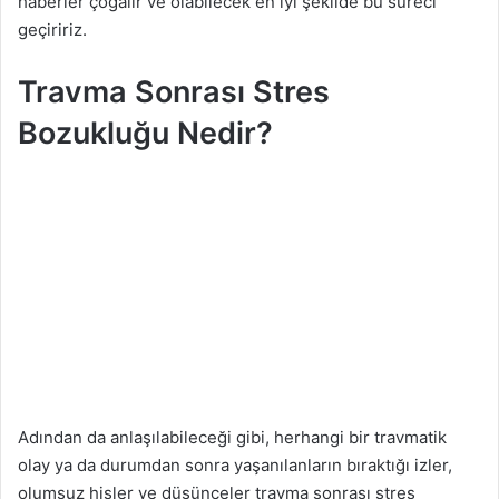
haberler çoğalır ve olabilecek en iyi şekilde bu süreci
g
geçiririz.
ö
n
Travma Sonrası Stres
d
Bozukluğu Nedir?
e
r
m
e
k
Adından da anlaşılabileceği gibi, herhangi bir travmatik
olay ya da durumdan sonra yaşanılanların bıraktığı izler,
olumsuz hisler ve düşünceler travma sonrası stres