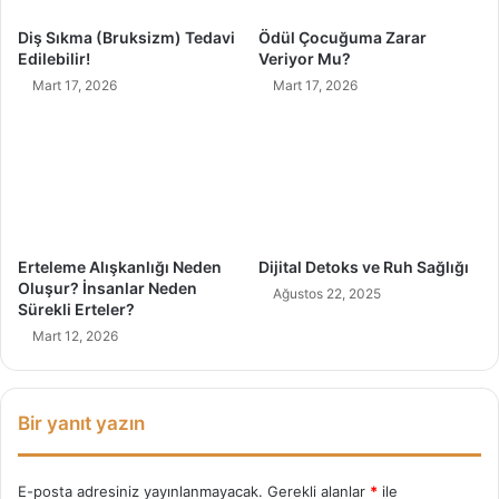
i
Diş Sıkma (Bruksizm) Tedavi
Ödül Çocuğuma Zarar
n
Edilebilir!
Veriyor Mu?
e
Mart 17, 2026
Mart 17, 2026
D
a
i
r
Erteleme Alışkanlığı Neden
Dijital Detoks ve Ruh Sağlığı
Oluşur? İnsanlar Neden
Ağustos 22, 2025
Sürekli Erteler?
Mart 12, 2026
Bir yanıt yazın
E-posta adresiniz yayınlanmayacak.
Gerekli alanlar
*
ile