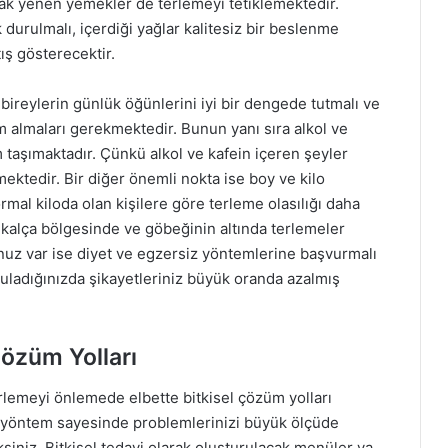
sıcak yenen yemekler de terlemeyi tetiklemektedir.
 durulmalı, içerdiği yağlar kalitesiz bir beslenme
ış gösterecektir.
bireylerin günlük öğünlerini iyi bir dengede tutmalı ve
 almaları gerekmektedir. Bunun yanı sıra alkol ve
taşımaktadır. Çünkü alkol ve kafein içeren şeyler
ektedir. Bir diğer önemli nokta ise boy ve kilo
rmal kiloda olan kişilere göre terleme olasılığı daha
le kalça bölgesinde ve göbeğinin altında terlemeler
uz var ise diyet ve egzersiz yöntemlerine başvurmalı
guladığınızda şikayetleriniz büyük oranda azalmış
Çözüm Yolları
lemeyi önlemede elbette bitkisel çözüm yolları
u yöntem sayesinde problemlerinizi büyük ölçüde
ksiniz. Bitkisel tedavi olarak oluşturulacak menüler ya