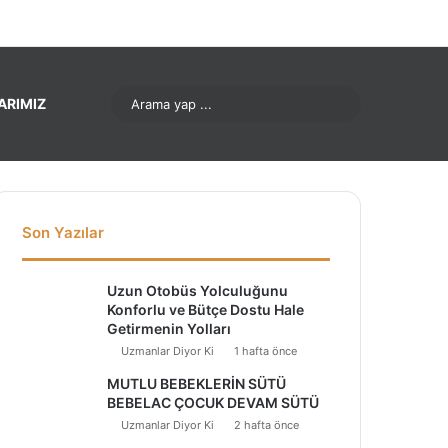
nterest
LinkedIn
YouTube
Instagram
Arama
ARIMIZ
yap
...
Son Yazılar
Uzun Otobüs Yolculuğunu
Konforlu ve Bütçe Dostu Hale
Getirmenin Yolları
Uzmanlar Diyor Ki
1 hafta önce
MUTLU BEBEKLERİN SÜTÜ
BEBELAC ÇOCUK DEVAM SÜTÜ
Uzmanlar Diyor Ki
2 hafta önce