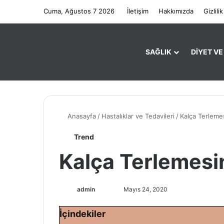
Cuma, Ağustos 7 2026
İletişim
Hakkımızda
Gizlilik
SAĞLIK
DIYET V
Anasayfa
/
Hastalıklar ve Tedavileri
/
Kalça Terleme
Trend
Kalça Terlemesi
admin
F
B
Mayıs 24, 2020
o
i
İçindekiler
l
r