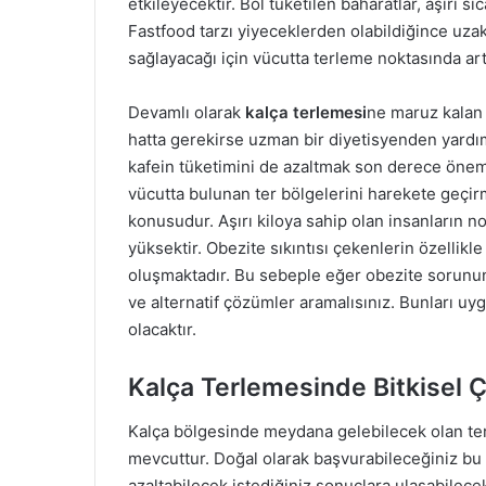
etkileyecektir. Bol tüketilen baharatlar, aşırı 
Fastfood tarzı yiyeceklerden olabildiğince uzak
sağlayacağı için vücutta terleme noktasında art
Devamlı olarak
kalça terlemesi
ne maruz kalan 
hatta gerekirse uzman bir diyetisyenden yardım
kafein tüketimini de azaltmak son derece önem 
vücutta bulunan ter bölgelerini harekete geçirm
konusudur. Aşırı kiloya sahip olan insanların no
yüksektir. Obezite sıkıntısı çekenlerin özellik
oluşmaktadır. Bu sebeple eğer obezite sorunun
ve alternatif çözümler aramalısınız. Bunları uy
olacaktır.
Kalça Terlemesinde Bitkisel 
Kalça bölgesinde meydana gelebilecek olan ter
mevcuttur. Doğal olarak başvurabileceğiniz b
azaltabilecek istediğiniz sonuçlara ulaşabilece