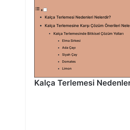
l
e
o
-
w
p
Kalça Terlemesi Nedenleri Nelerdir?
o
o
Kalça Terlemesine Karşı Çözüm Önerileri Nele
n
s
Kalça Terlemesinde Bitkisel Çözüm Yolları
X
t
Elma Sirkesi
a
Ada Çayı
g
Siyah Çay
ö
Domates
n
Limon
d
e
Kalça Terlemesi Nedenler
r
m
e
k