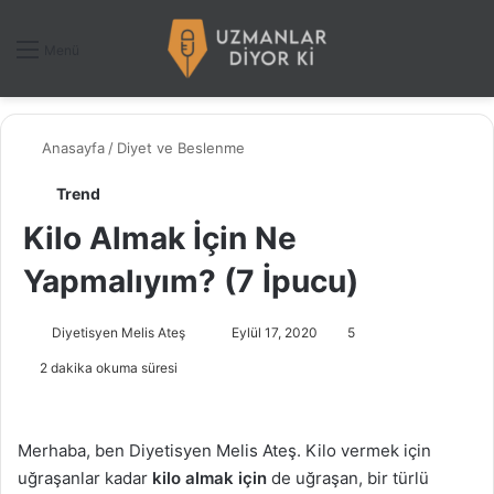
Dış gö
A
Menü
Anasayfa
/
Diyet ve Beslenme
Trend
Kilo Almak İçin Ne
Yapmalıyım? (7 İpucu)
Diyetisyen Melis Ateş
B
Eylül 17, 2020
5
i
2 dakika okuma süresi
r
e
-
Merhaba, ben Diyetisyen Melis Ateş. Kilo vermek için
p
uğraşanlar kadar
kilo almak için
de uğraşan, bir türlü
o