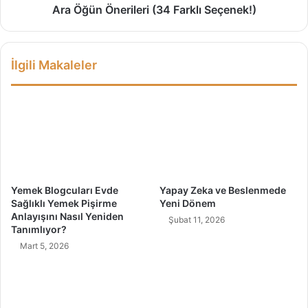
l
e
Ara Öğün Önerileri (34 Farklı Seçenek!)
G
r
i
i
d
l
İlgili Makaleler
e
e
r
r
i
i
l
(
i
3
r
4
?
F
(
a
6
r
Yemek Blogcuları Evde
Yapay Zeka ve Beslenmede
Y
k
Sağlıklı Yemek Pişirme
Yeni Dönem
ö
l
Anlayışını Nasıl Yeniden
Şubat 11, 2026
n
ı
Tanımlıyor?
t
S
Mart 5, 2026
e
e
m
ç
)
e
n