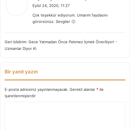
e
Eylül 24, 2020, 11:27
d
Çok teşekkür ediyorum. Umarım faydasını
i
görürsünüz. Sevgiler 🙂
k
i
:
Geri bildirim:
Gece Yatmadan Önce Pekmez İçmek Öneriliyor! -
Uzmanlar Diyor Ki
Bir yanıt yazın
E-posta adresiniz yayınlanmayacak.
Gerekli alanlar
*
ile
işaretlenmişlerdir
Y
o
r