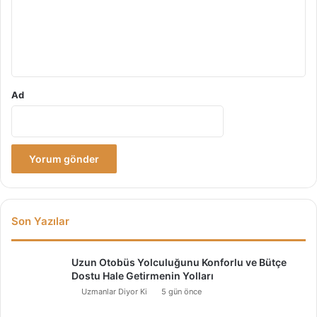
u
m
*
Ad
Son Yazılar
Uzun Otobüs Yolculuğunu Konforlu ve Bütçe
Dostu Hale Getirmenin Yolları
Uzmanlar Diyor Ki
5 gün önce