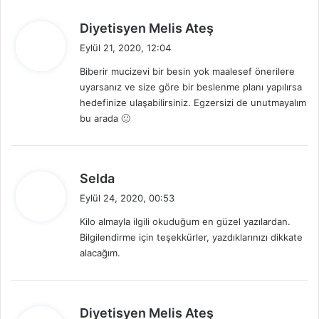
d
Diyetisyen Melis Ateş
e
Eylül 21, 2020, 12:04
d
Biberir mucizevi bir besin yok maalesef önerilere
i
uyarsanız ve size göre bir beslenme planı yapılırsa
k
hedefinize ulaşabilirsiniz. Egzersizi de unutmayalım
i
bu arada 🙂
:
d
Selda
e
Eylül 24, 2020, 00:53
d
Kilo almayla ilgili okuduğum en güzel yazılardan.
i
Bilgilendirme için teşekkürler, yazdıklarınızı dikkate
k
alacağım.
i
:
d
Diyetisyen Melis Ateş