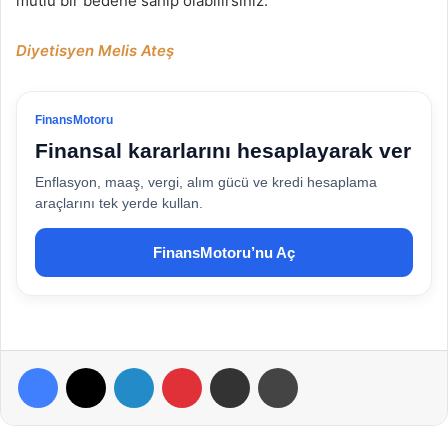
mutlu bir bedene sahip olabilirsiniz.
Diyetisyen Melis Ateş
FinansMotoru
Finansal kararlarını hesaplayarak ver
Enflasyon, maaş, vergi, alım gücü ve kredi hesaplama
araçlarını tek yerde kullan.
FinansMotoru’nu Aç
Facebook
X
LinkedIn
Pinterest
E-Posta ile paylaş
Yazdır