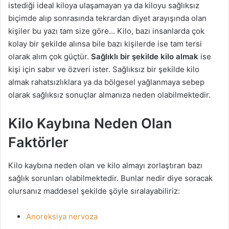
istediği ideal kiloya ulaşamayan ya da kiloyu sağlıksız
s
biçimde alıp sonrasında tekrardan diyet arayışında olan
t
kişiler bu yazı tam size göre… Kilo, bazı insanlarda çok
a
kolay bir şekilde alınsa bile bazı kişilerde ise tam tersi
g
olarak alım çok güçtür.
Sağlıklı bir şekilde kilo almak
ise
ö
kişi için sabır ve özveri ister. Sağlıksız bir şekilde kilo
n
almak rahatsızlıklara ya da bölgesel yağlanmaya sebep
d
olarak sağlıksız sonuçlar almanıza neden olabilmektedir.
e
r
Kilo Kaybına Neden Olan
m
e
Faktörler
k
Kilo kaybına neden olan ve kilo almayı zorlaştıran bazı
sağlık sorunları olabilmektedir. Bunlar nedir diye soracak
olursanız maddesel şekilde şöyle sıralayabiliriz:
Anoreksiya nervoza