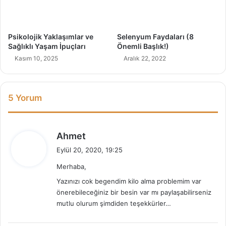
e
k
!
)
Psikolojik Yaklaşımlar ve
Selenyum Faydaları (8
Sağlıklı Yaşam İpuçları
Önemli Başlık!)
Kasım 10, 2025
Aralık 22, 2022
5 Yorum
d
Ahmet
e
Eylül 20, 2020, 19:25
d
Merhaba,
i
k
Yazınızı cok begendim kilo alma problemim var
i
önerebileceğiniz bir besin var mı paylaşabilirseniz
mutlu olurum şimdiden teşekkürler…
: