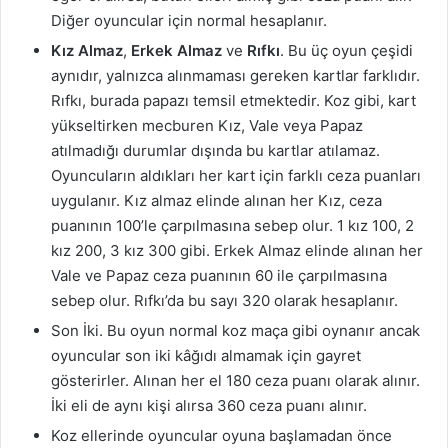
Diğer oyuncular için normal hesaplanır.
Kız Almaz
,
Erkek Almaz
ve
Rıfkı
. Bu üç oyun çeşidi
aynıdır, yalnızca alınmaması gereken kartlar farklıdır.
Rıfkı, burada papazı temsil etmektedir. Koz gibi, kart
yükseltirken mecburen Kız, Vale veya Papaz
atılmadığı durumlar dışında bu kartlar atılamaz.
Oyuncuların aldıkları her kart için farklı ceza puanları
uygulanır. Kız almaz elinde alınan her Kız, ceza
puanının 100’le çarpılmasına sebep olur. 1 kız 100, 2
kız 200, 3 kız 300 gibi. Erkek Almaz elinde alınan her
Vale ve Papaz ceza puanının 60 ile çarpılmasına
sebep olur. Rıfkı’da bu sayı 320 olarak hesaplanır.
Son İki. Bu oyun normal koz maça gibi oynanır ancak
oyuncular son iki kâğıdı almamak için gayret
gösterirler. Alınan her el 180 ceza puanı olarak alınır.
İki eli de aynı kişi alırsa 360 ceza puanı alınır.
Koz ellerinde oyuncular oyuna başlamadan önce