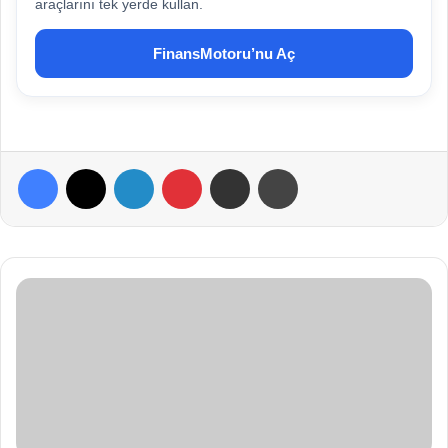
araçlarını tek yerde kullan.
FinansMotoru’nu Aç
Facebook
X
LinkedIn
Pinterest
E-Posta ile paylaş
Yazdır
D
o
s
t
K
a
z
ı