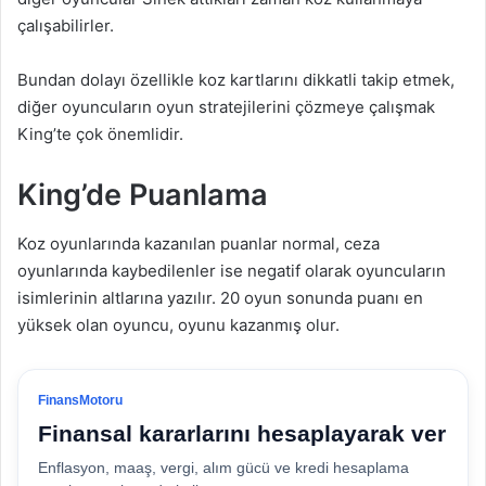
çalışabilirler.
Bundan dolayı özellikle koz kartlarını dikkatli takip etmek,
diğer oyuncuların oyun stratejilerini çözmeye çalışmak
King’te çok önemlidir.
King’de Puanlama
Koz oyunlarında kazanılan puanlar normal, ceza
oyunlarında kaybedilenler ise negatif olarak oyuncuların
isimlerinin altlarına yazılır. 20 oyun sonunda puanı en
yüksek olan oyuncu, oyunu kazanmış olur.
FinansMotoru
Finansal kararlarını hesaplayarak ver
Enflasyon, maaş, vergi, alım gücü ve kredi hesaplama