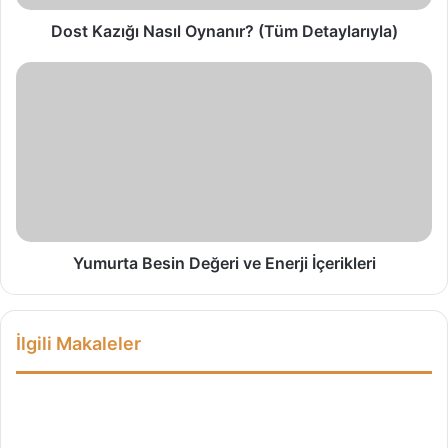
ğ
ı
Dost Kazığı Nasıl Oynanır? (Tüm Detaylarıyla)
N
a
Y
s
u
ı
m
l
u
O
r
y
t
n
a
a
B
n
e
ı
s
Yumurta Besin Değeri ve Enerji İçerikleri
r
i
?
n
(
D
İlgili Makaleler
T
e
ü
ğ
m
e
D
r
e
i