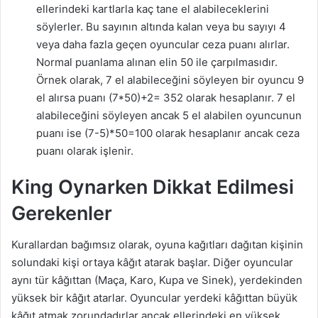
ellerindeki kartlarla kaç tane el alabileceklerini
söylerler. Bu sayının altında kalan veya bu sayıyı 4
veya daha fazla geçen oyuncular ceza puanı alırlar.
Normal puanlama alınan elin 50 ile çarpılmasıdır.
Örnek olarak, 7 el alabileceğini söyleyen bir oyuncu 9
el alırsa puanı (7*50)+2= 352 olarak hesaplanır. 7 el
alabileceğini söyleyen ancak 5 el alabilen oyuncunun
puanı ise (7-5)*50=100 olarak hesaplanır ancak ceza
puanı olarak işlenir.
King Oynarken Dikkat Edilmesi
Gerekenler
Kurallardan bağımsız olarak, oyuna kağıtları dağıtan kişinin
solundaki kişi ortaya kâğıt atarak başlar. Diğer oyuncular
aynı tür kâğıttan (Maça, Karo, Kupa ve Sinek), yerdekinden
yüksek bir kâğıt atarlar. Oyuncular yerdeki kâğıttan büyük
kâğıt atmak zorundadırlar ancak ellerindeki en yüksek