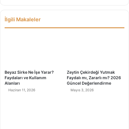
l
l
Y
y
a
o
İlgili Makaleler
p
z
ı
E
l
g
ı
z
r
e
?
r
s
i
z
Beyaz Sirke Ne İşe Yarar?
Zeytin Çekirdeği Yutmak
l
Faydaları ve Kullanım
Faydalı mı, Zararlı mı? 2026
e
Alanları
Güncel Değerlendirme
r
Haziran 11, 2026
Mayıs 3, 2026
i