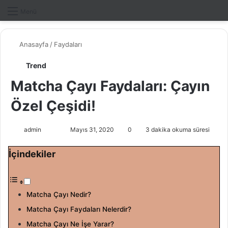
Dış gö
A
Menü
Anasayfa
/
Faydaları
Trend
Matcha Çayı Faydaları: Çayın
Özel Çeşidi!
admin
F
B
Mayıs 31, 2020
0
3 dakika okuma süresi
o
i
İçindekiler
l
r
l
e
o
-
w
p
Matcha Çayı Nedir?
o
o
Matcha Çayı Faydaları Nelerdir?
n
s
Matcha Çayı Ne İşe Yarar?
X
t