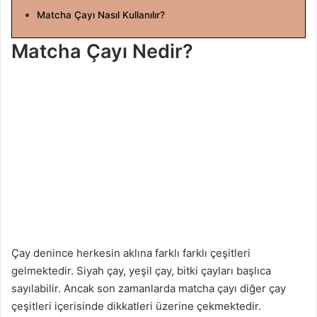
Matcha Çayı Nasıl Kullanılır?
a
g
Matcha Çayı Nedir?
ö
n
d
e
r
m
e
k
Çay denince herkesin aklına farklı farklı çeşitleri
gelmektedir. Siyah çay, yeşil çay, bitki çayları başlıca
sayılabilir. Ancak son zamanlarda matcha çayı diğer çay
çeşitleri içerisinde dikkatleri üzerine çekmektedir.