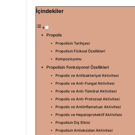
i
İçindekiler
r
e
-
p
Propolis
o
Propolisin Tarihçesi
s
Propolisin Fiziksel Özellikleri
t
Kompozisyonu
a
Propolisin Fonksiyonel Özellikleri
g
Propolis ve Antibakteriyel Aktivitesi
ö
n
Propolis ve Anti-Fungal Aktivitesi
d
Propolis ve Anti-Tümöral Aktivitesi
e
Propolis ve Anti-Protozoal Aktivitesi
r
Propolis ve Antiinflamatuar Aktivitesi
m
Propolis ve Hepatoprotektif Aktivitesi
e
Propolisin Diş Etkisi
k
Propolisin Antioksidan Aktivitesi