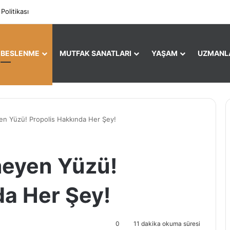
Facebook
X
Pi
 Politikası
E BESLENME
MUTFAK SANATLARI
YAŞAM
UZMANL
yen Yüzü! Propolis Hakkında Her Şey!
nmeyen Yüzü!
da Her Şey!
0
11 dakika okuma süresi