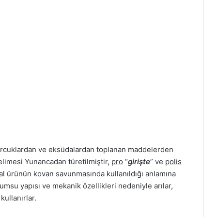
tomurcuklardan ve eksüdalardan toplanan maddelerden
 kelimesi Yunancadan türetilmiştir,
pro
“
girişte
” ve
polis
ğal ürünün kovan savunmasında kullanıldığı anlamına
. Mumsu yapısı ve mekanik özellikleri nedeniyle arılar,
kullanırlar.