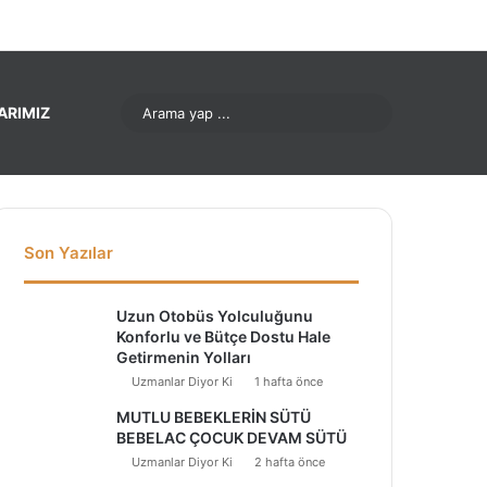
nterest
LinkedIn
YouTube
Instagram
Arama
ARIMIZ
yap
...
Son Yazılar
Uzun Otobüs Yolculuğunu
Konforlu ve Bütçe Dostu Hale
Getirmenin Yolları
Uzmanlar Diyor Ki
1 hafta önce
MUTLU BEBEKLERİN SÜTÜ
BEBELAC ÇOCUK DEVAM SÜTÜ
Uzmanlar Diyor Ki
2 hafta önce