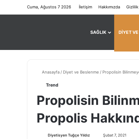
Cuma, Ağustos 7 2026
İletişim
Hakkımızda
Gizlilik
SAĞLIK
DIYET V
Anasayfa
/
Diyet ve Beslenme
/
Propolisin Bilinme
Trend
Propolisin Bili
Propolis Hakkın
Diyetisyen Tuğçe Yıldız
B
Şubat 7, 2021