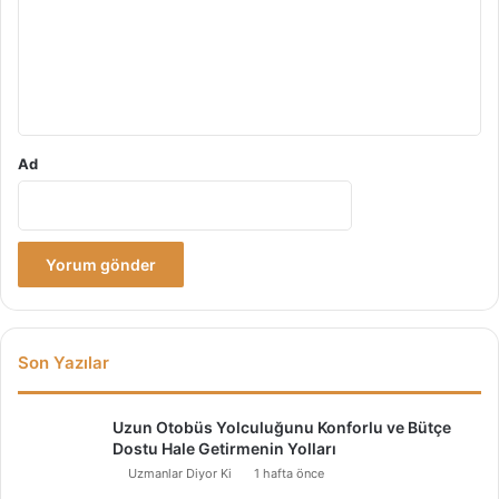
u
m
*
Ad
Son Yazılar
Uzun Otobüs Yolculuğunu Konforlu ve Bütçe
Dostu Hale Getirmenin Yolları
Uzmanlar Diyor Ki
1 hafta önce