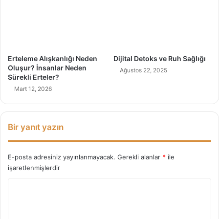
o
p
o
l
i
s
Erteleme Alışkanlığı Neden
Dijital Detoks ve Ruh Sağlığı
H
Oluşur? İnsanlar Neden
Ağustos 22, 2025
a
Sürekli Erteler?
k
Mart 12, 2026
k
ı
n
d
Bir yanıt yazın
a
H
e
E-posta adresiniz yayınlanmayacak.
Gerekli alanlar
*
ile
r
işaretlenmişlerdir
Ş
Y
e
y
o
!
r