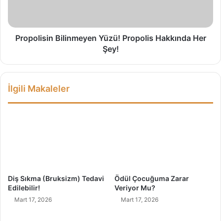
a
i
y
s
d
i
a
n
Propolisin Bilinmeyen Yüzü! Propolis Hakkında Her
l
B
Şey!
a
i
r
l
ı
i
İlgili Makaleler
n
m
e
y
e
n
Y
ü
z
Diş Sıkma (Bruksizm) Tedavi
Ödül Çocuğuma Zarar
ü
Edilebilir!
Veriyor Mu?
!
Mart 17, 2026
Mart 17, 2026
P
r