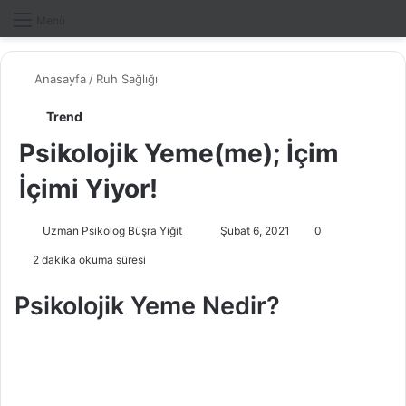
Dış gö
A
Menü
Anasayfa
/
Ruh Sağlığı
Trend
Psikolojik Yeme(me); İçim
İçimi Yiyor!
Uzman Psikolog Büşra Yiğit
B
Şubat 6, 2021
0
i
2 dakika okuma süresi
r
e
Psikolojik Yeme Nedir?
-
p
o
s
t