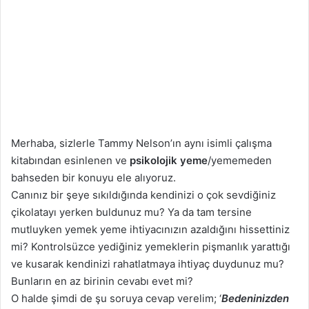
a
g
ö
n
d
e
r
m
Merhaba, sizlerle Tammy Nelson’ın aynı isimli çalışma
e
kitabından esinlenen ve
psikolojik yeme
/yememeden
k
bahseden bir konuyu ele alıyoruz.
Canınız bir şeye sıkıldığında kendinizi o çok sevdiğiniz
çikolatayı yerken buldunuz mu? Ya da tam tersine
mutluyken yemek yeme ihtiyacınızın azaldığını hissettiniz
mi? Kontrolsüzce yediğiniz yemeklerin pişmanlık yarattığı
ve kusarak kendinizi rahatlatmaya ihtiyaç duydunuz mu?
Bunların en az birinin cevabı evet mi?
O halde şimdi de şu soruya cevap verelim; ‘
Bedeninizden