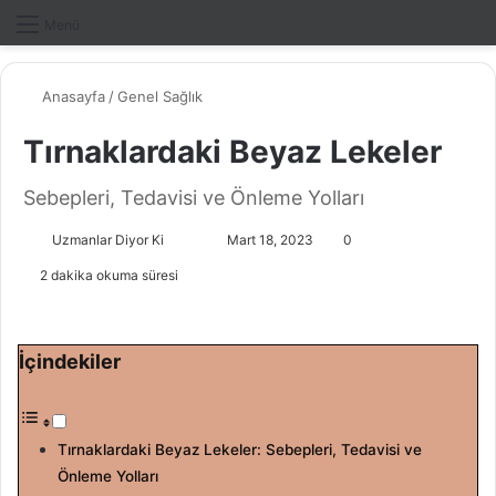
Dış gö
A
Menü
Anasayfa
/
Genel Sağlık
Tırnaklardaki Beyaz Lekeler
Sebepleri, Tedavisi ve Önleme Yolları
Uzmanlar Diyor Ki
F
B
Mart 18, 2023
0
o
i
2 dakika okuma süresi
l
r
l
e
o
-
İçindekiler
w
p
o
o
n
s
Tırnaklardaki Beyaz Lekeler: Sebepleri, Tedavisi ve
X
t
Önleme Yolları
a