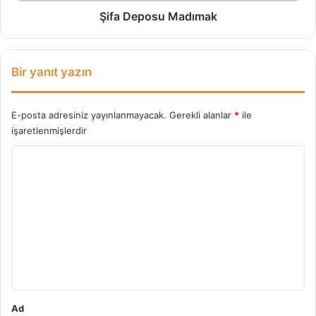
u
Şifa Deposu Madımak
M
a
d
Bir yanıt yazın
ı
m
a
E-posta adresiniz yayınlanmayacak.
Gerekli alanlar
*
ile
k
işaretlenmişlerdir
Y
o
r
u
m
*
Ad