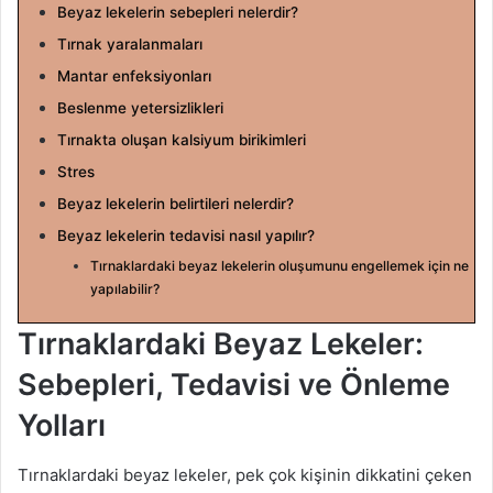
g
Beyaz lekelerin sebepleri nelerdir?
ö
Tırnak yaralanmaları
n
Mantar enfeksiyonları
d
Beslenme yetersizlikleri
e
Tırnakta oluşan kalsiyum birikimleri
r
m
Stres
e
Beyaz lekelerin belirtileri nelerdir?
k
Beyaz lekelerin tedavisi nasıl yapılır?
Tırnaklardaki beyaz lekelerin oluşumunu engellemek için ne
yapılabilir?
Tırnaklardaki Beyaz Lekeler:
Sebepleri, Tedavisi ve Önleme
Yolları
Tırnaklardaki beyaz lekeler, pek çok kişinin dikkatini çeken