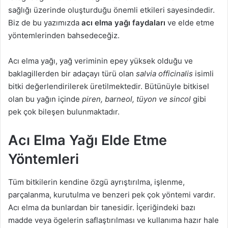
g
sağlığı üzerinde oluşturduğu önemli etkileri sayesindedir.
ö
Biz de bu yazımızda
acı elma yağı faydaları
ve elde etme
n
yöntemlerinden bahsedeceğiz.
d
e
Acı elma yağı, yağ veriminin epey yüksek olduğu ve
r
baklagillerden bir adaçayı türü olan
salvia officinalis
isimli
m
bitki değerlendirilerek üretilmektedir. Bütünüyle bitkisel
e
olan bu yağın içinde
piren, barneol, tüyon ve sincol
gibi
k
pek çok bileşen bulunmaktadır.
Acı Elma Yağı Elde Etme
Yöntemleri
Tüm bitkilerin kendine özgü ayrıştırılma, işlenme,
parçalanma, kurutulma ve benzeri pek çok yöntemi vardır.
Acı elma da bunlardan bir tanesidir. İçeriğindeki bazı
madde veya ögelerin saflaştırılması ve kullanıma hazır hale