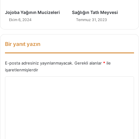
Jojoba Yağının Mucizeleri
Sağlığın Tatlı Meyvesi
Ekim 6, 2024
Temmuz 31, 2023
Bir yanıt yazın
E-posta adresiniz yayınlanmayacak.
Gerekli alanlar
*
ile
işaretlenmişlerdir
Y
o
r
u
m
*