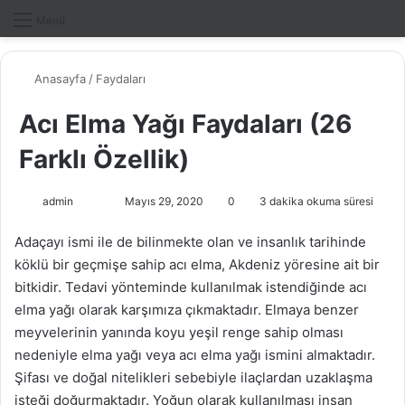
Dış gö
A
Menü
Anasayfa
/
Faydaları
Acı Elma Yağı Faydaları (26
Farklı Özellik)
admin
F
B
Mayıs 29, 2020
0
3 dakika okuma süresi
o
i
Adaçayı ismi ile de bilinmekte olan ve insanlık tarihinde
l
r
köklü bir geçmişe sahip acı elma, Akdeniz yöresine ait bir
l
e
bitkidir. Tedavi yönteminde kullanılmak istendiğinde acı
o
-
elma yağı olarak karşımıza çıkmaktadır. Elmaya benzer
w
p
meyvelerinin yanında koyu yeşil renge sahip olması
o
o
nedeniyle elma yağı veya acı elma yağı ismini almaktadır.
n
s
X
t
Şifası ve doğal nitelikleri sebebiyle ilaçlardan uzaklaşma
a
isteği doğurmaktadır. Yoğun olarak kullanılması insan