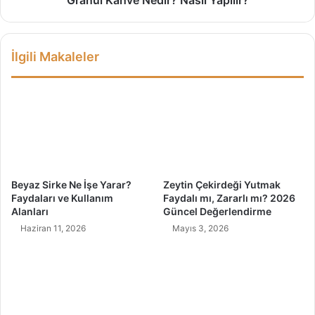
(
e
U
N
z
e
İlgili Makaleler
u
d
n
i
S
r
ü
?
r
N
e
a
)
s
ı
l
Beyaz Sirke Ne İşe Yarar?
Zeytin Çekirdeği Yutmak
Y
Faydaları ve Kullanım
Faydalı mı, Zararlı mı? 2026
a
Alanları
Güncel Değerlendirme
p
Haziran 11, 2026
Mayıs 3, 2026
ı
l
ı
r
?