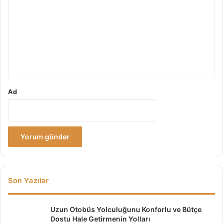
r
u
m
*
Ad
Son Yazılar
Uzun Otobüs Yolculuğunu Konforlu ve Bütçe
Dostu Hale Getirmenin Yolları