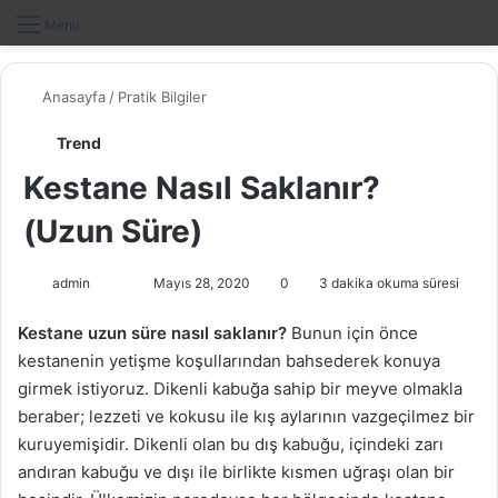
Dış gö
A
Menü
Anasayfa
/
Pratik Bilgiler
Trend
Kestane Nasıl Saklanır?
(Uzun Süre)
admin
F
B
Mayıs 28, 2020
0
3 dakika okuma süresi
o
i
Kestane uzun süre nasıl saklanır?
Bunun için önce
l
r
kestanenin yetişme koşullarından bahsederek konuya
l
e
girmek istiyoruz. Dikenli kabuğa sahip bir meyve olmakla
o
-
beraber; lezzeti ve kokusu ile kış aylarının vazgeçilmez bir
w
p
kuruyemişidir. Dikenli olan bu dış kabuğu, içindeki zarı
o
o
andıran kabuğu ve dışı ile birlikte kısmen uğraşı olan bir
n
s
X
t