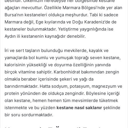
besindir. Ülkemizin neredeyse her bölgesinde kestane
a
ağaçları mevcuttur. Özellikle Marmara Bölgesi’nde yer alan
g
Bursa’nın kestaneleri oldukça meşhurdur. Tabi ki sadece
ö
Marmara değil, Ege kıyılarında ve Doğu Karadeniz’de de
n
kestaneler bulunmaktadır. Yetiştirme yaygınlığında ise
d
Aydın ili kestanenin kaynağıdır denebilir.
e
r
İri ve sert taşların bulunduğu mevkilerde, kayalık ve
m
yamaçlarda bol kumlu ve yumuşak toprağı seven kestane,
e
kalorisinin yüksekliği ve doyurma özelliğinin yanında
k
birçok vitamine sahiptir. Karbonhidrat bakımından zengin
olmakla beraber içerisinde şekeri ve yağı da
barındırmaktadır. Hatta sodyum, potasyum, magnezyum ve
protein yönünden de oldukça zengindir. Böylesine içeriği
olan kestane, hemen hemen tüm mevsimlerde tüketmek
istenmekte ve bu yüzden
kestane nasıl saklanır
şeklinde
bir soru sordurmaktadır.