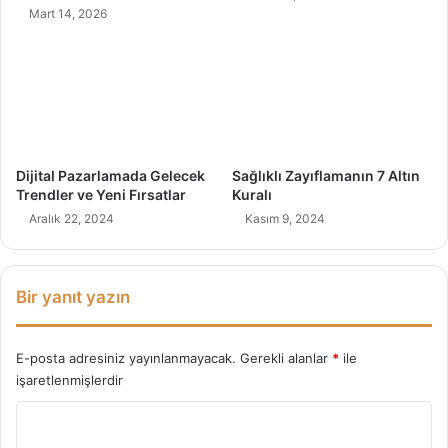
a
Mart 14, 2026
r
k
l
ı
Ö
z
e
l
Dijital Pazarlamada Gelecek
Sağlıklı Zayıflamanın 7 Altın
l
Trendler ve Yeni Fırsatlar
Kuralı
i
Aralık 22, 2024
Kasım 9, 2024
k
)
Bir yanıt yazın
E-posta adresiniz yayınlanmayacak.
Gerekli alanlar
*
ile
işaretlenmişlerdir
Y
o