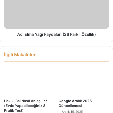
Y
E
a
l
r
m
a
a
r
Y
?
a
(
ğ
Acı Elma Yağı Faydaları (26 Farklı Özellik)
T
ı
ü
F
m
a
İlgili Makaleler
D
y
e
d
t
a
a
l
y
a
l
r
a
ı
r
(
)
2
Hakiki Bal Nasıl Anlaşılır?
Google Aralık 2025
6
(Evde Yapabileceğiniz 8
Güncellemesi
F
Pratik Test)
Aralık 15, 2025