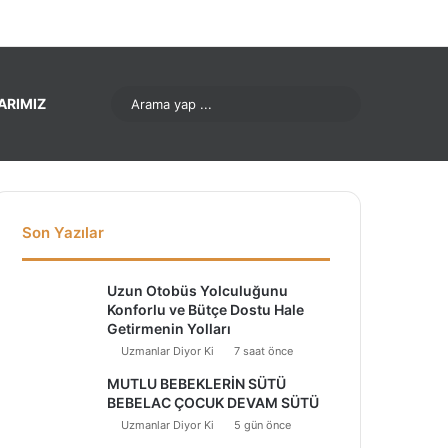
ok
Pinterest
LinkedIn
YouTube
Instagram
Arama
ARIMIZ
yap
...
Son Yazılar
Uzun Otobüs Yolculuğunu
Konforlu ve Bütçe Dostu Hale
Getirmenin Yolları
Uzmanlar Diyor Ki
7 saat önce
MUTLU BEBEKLERİN SÜTÜ
BEBELAC ÇOCUK DEVAM SÜTÜ
Uzmanlar Diyor Ki
5 gün önce