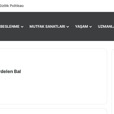
Facebo
X
Gizlilik Politikası
E BESLENME
MUTFAK SANATLARI
YAŞAM
UZMANL
rdelen Bal