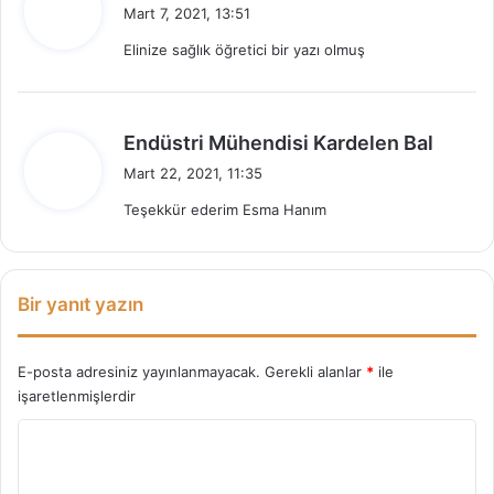
e
Mart 7, 2021, 13:51
e
d
m
Elinize sağlık öğretici bir yazı olmuş
i
i
k
i
:
d
Endüstri Mühendisi Kardelen Bal
e
Mart 22, 2021, 11:35
d
Teşekkür ederim Esma Hanım
i
k
i
:
Bir yanıt yazın
E-posta adresiniz yayınlanmayacak.
Gerekli alanlar
*
ile
işaretlenmişlerdir
Y
o