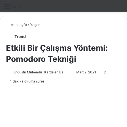
Dış gö
A
Menü
Anasayfa
/
Yaşam
Trend
Etkili Bir Çalışma Yöntemi:
Pomodoro Tekniği
Endüstri Mühendisi Kardelen Bal
B
Mart 2, 2021
2
i
1 dakika okuma süresi
r
e
-
p
o
s
t