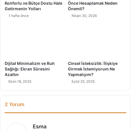
Konforlu ve Bütçe Dostu Hale
Önce Hesaplamak Neden
ç
Getirmenin Yolları
Önemli?
i
1 hafta önce
Nisan 30, 2026
n
K
ı
s
ı
r
l
a
Dijital Minimalizm ve Ruh
Cinsel İsteksizlik: İlişkiye
ş
Sağlığı: Ekran Süresini
Girmek İstemiyorum Ne
t
Azaltın
Yapmalıyım?
ı
Ekim 18, 2025
Eylül 25, 2025
r
m
a
2 Yorum
n
ı
n
Ö
d
Esma
n