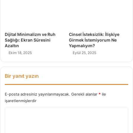
o
d
o
r
o
T
Dijital Minimalizm ve Ruh
Cinsel İsteksizlik: İlişkiye
e
Sağlığı: Ekran Süresini
Girmek İstemiyorum Ne
k
Azaltın
Yapmalıyım?
n
Ekim 18, 2025
Eylül 25, 2025
i
ğ
i
Bir yanıt yazın
E-posta adresiniz yayınlanmayacak.
Gerekli alanlar
*
ile
işaretlenmişlerdir
Y
o
r