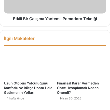
u
B
z
i
l
r
a
Ç
Etkili Bir Çalışma Yöntemi: Pomodoro Tekniği
İ
a
l
l
i
ı
İlgili Makaleler
ş
ş
k
m
i
a
m
Y
i
ö
z
n
e
t
E
e
t
m
Uzun Otobüs Yolculuğunu
Finansal Karar Vermeden
k
i
Konforlu ve Bütçe Dostu Hale
Önce Hesaplamak Neden
i
:
Getirmenin Yolları
Önemli?
s
P
1 hafta önce
Nisan 30, 2026
i
o
m