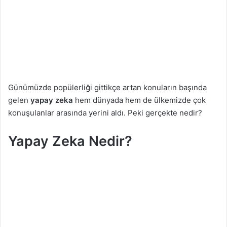
a
g
ö
n
d
e
r
Günümüzde popülerliği gittikçe artan konuların başında
m
gelen
yapay zeka
hem dünyada hem de ülkemizde çok
e
konuşulanlar arasında yerini aldı. Peki gerçekte nedir?
k
Yapay Zeka Nedir?