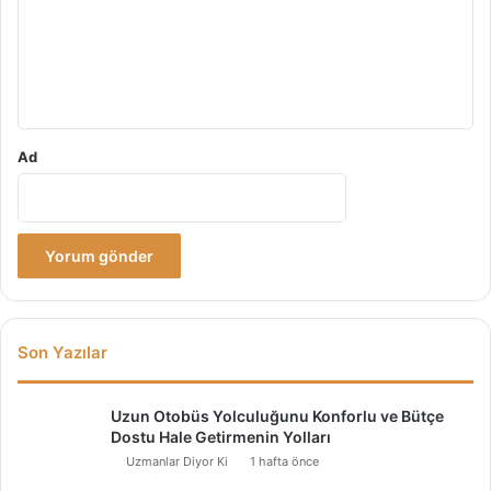
u
m
*
Ad
Son Yazılar
Uzun Otobüs Yolculuğunu Konforlu ve Bütçe
Dostu Hale Getirmenin Yolları
Uzmanlar Diyor Ki
1 hafta önce