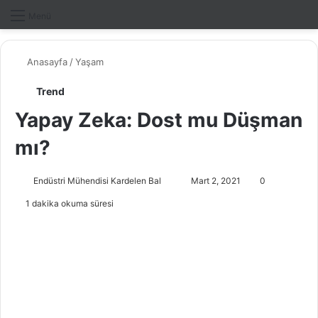
Dış gö
A
Menü
Anasayfa
/
Yaşam
Trend
Yapay Zeka: Dost mu Düşman
mı?
Endüstri Mühendisi Kardelen Bal
B
Mart 2, 2021
0
i
1 dakika okuma süresi
r
e
-
p
o
s
t