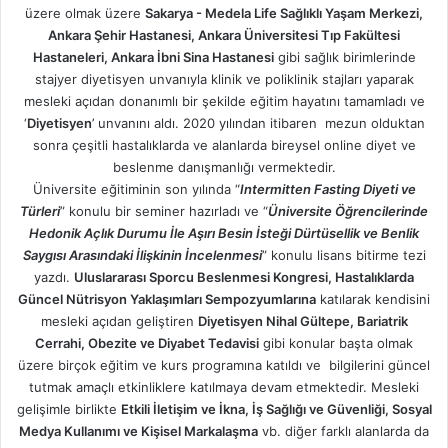
üzere olmak üzere
Sakarya - Medela Life Sağlıklı Yaşam Merkezi,
Ankara Şehir Hastanesi, Ankara Üniversitesi Tıp Fakültesi
Hastaneleri, Ankara İbni Sina Hastanesi
gibi sağlık birimlerinde
stajyer diyetisyen unvanıyla klinik ve poliklinik stajları yaparak
mesleki açıdan donanımlı bir şekilde eğitim hayatını tamamladı ve
‘
Diyetisyen
’ unvanını aldı. 2020 yılından itibaren mezun olduktan
sonra çeşitli hastalıklarda ve alanlarda bireysel online diyet ve
beslenme danışmanlığı vermektedir.
Üniversite eğitiminin son yılında “
Intermitten Fasting Diyeti ve
Türleri
” konulu bir seminer hazırladı ve “
Üniversite Öğrencilerinde
Hedonik Açlık Durumu İle Aşırı Besin İsteği Dürtüsellik ve Benlik
Saygısı Arasındaki İlişkinin İncelenmesi
” konulu lisans bitirme tezi
yazdı.
Uluslararası Sporcu Beslenmesi Kongresi, Hastalıklarda
Güncel Nütrisyon Yaklaşımları Sempozyumlarına
katılarak kendisini
mesleki açıdan geliştiren
Diyetisyen Nihal Gültepe, Bariatrik
Cerrahi, Obezite ve Diyabet Tedavisi
gibi konular başta olmak
üzere birçok eğitim ve kurs programına katıldı ve bilgilerini güncel
tutmak amaçlı etkinliklere katılmaya devam etmektedir. Mesleki
gelişimle birlikte
Etkili İletişim ve İkna, İş Sağlığı ve Güvenliği, Sosyal
Medya Kullanımı ve Kişisel Markalaşma
vb. diğer farklı alanlarda da