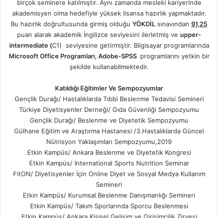
birçok seminere katılmıştır. Aynı zamanda mesleki kariyerinde
akademisyen olma hedefiyle yüksek lisansa hazırlık yapmaktadır.
Bu hazırlık doğrultusunda girmiş olduğu
YÖKDİL
sınavından
91,25
puan alarak akademik İngilizce seviyesini ilerletmiş ve
upper-
intermediate (
C1) seviyesine getirmiştir. Bilgisayar programlarında
Microsoft Office Programları, Adobe-SPSS
programlarını yetkin bir
şekilde kullanabilmektedir.
Katıldığı Eğitimler Ve Sempozyumlar
Gençlik Durağı/ Hastalıklarda Tıbbi Beslenme Tedavisi Semineri
Türkiye Diyetisyenler Derneği/ Gıda Güvenliği Sempozyumu
Gençlik Durağı/ Beslenme ve Diyetetik Sempozyumu
Gülhane Eğitim ve Araştırma Hastanesi /3.Hastalıklarda Güncel
Nütrisyon Yaklaşımları Sempozyumu,2019
Etkin Kampüs/ Ankara Beslenme ve Diyetetik Kongresi
Etkin Kampüs/ International Sports Nutrition Seminar
FitON/ Diyetisyenler İçin Online Diyet ve Sosyal Medya Kullanım
Semineri
Etkin Kampüs/ Kurumsal Beslenme Danışmanlığı Semineri
Etkin Kampüs/ Takım Sporlarında Sporcu Beslenmesi
Etkin Kampüs/ Ankara Kişisel Gelişim ve Girişimcilik Zirvesi