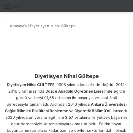
Dış gö
A
Menü
Anasayfa
/
Diyetisyen Nihal Gültepe
Diyetisyen Nihal Gültepe
Diyetisyen Nihal GÜLTEPE
, 1998 yılında Kocaeli’nde doğdu. 2012-
2016 yılları arasında
Düzce Anadolu Öğretmen Lisesi’nde
eğitim
gördü ve liseyi 91,65 ortalama ile başarıyla ve okul 3.sü
derecesiyle tamamladı. Ardından 2016 yılında
Ankara Üniversitesi
Sağlık Bilimleri Fakültesi Beslenme ve Diyetetik Bölümü’nü
kazandı.
2020 yılında üniversite eğitimini
3,57
ortalama ile yüksek başarı ve
onur derecesiyle ile tamamlayarak mezun oldu. Eğitim hayatı
boyunca mezun olana kadar özel ve devlet sektörleri dahil olmak