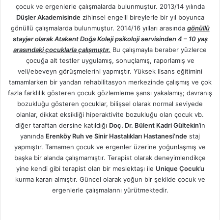
çocuk ve ergenlerle çalışmalarda bulunmuştur. 2013/14 yılında
Düşler Akademisinde
zihinsel engelli bireylerle bir yıl boyunca
gönüllü çalışmalarda bulunmuştur. 2014/16 yılları arasında
gönüllü
stayjer olarak Atakent Doğa Koleji psikoloji servisinden 4 – 10 yaş
arasındaki çocuklarla çalışmıştır.
Bu çalışmayla beraber yüzlerce
çocuğa alt testler uygulamış, sonuçlamış, raporlamış ve
veli/ebeveyn görüşmelerini yapmıştır. Yüksek lisans eğitimini
tamamlarken bir yandan rehabilitasyon merkezinde çalışmış ve çok
fazla farklılık gösteren çocuk gözlemleme şansı yakalamış; davranış
bozukluğu gösteren çocuklar, bilişsel olarak normal seviyede
olanlar, dikkat eksikliği hiperaktivite bozukluğu olan çocuk vb.
diğer taraftan dersine katıldığı
Doç. Dr. Bülent Kadri Gültekin
’in
yanında
Erenköy Ruh ve Sinir Hastalıkları Hastanesi’nde
staj
yapmıştır. Tamamen çocuk ve ergenler üzerine yoğunlaşmış ve
başka bir alanda çalışmamıştır. Terapist olarak deneyimlendikçe
yine kendi gibi terapist olan bir meslektaşı ile
Unique Çocuk’u
kurma kararı almıştır. Güncel olarak yoğun bir şekilde çocuk ve
ergenlerle çalışmalarını yürütmektedir.
Ins