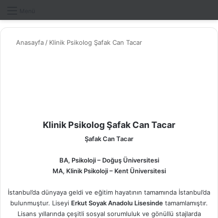
Dış gö
A
Menü
Anasayfa
/
Klinik Psikolog Şafak Can Tacar
Klinik Psikolog Şafak Can Tacar
Şafak Can Tacar
BA, Psikoloji – Doğuş
Üniversitesi
MA, Klinik Psikoloji – Kent Üniversitesi
İstanbul’da dünyaya geldi ve eğitim hayatının tamamında İstanbul’da
bulunmuştur. Liseyi
Erkut Soyak Anadolu Lisesinde
tamamlamıştır.
Lisans yıllarında çeşitli sosyal sorumluluk ve gönüllü stajlarda