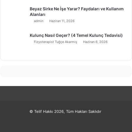
Beyaz Sirke Ne İşe Yarar? Faydaları ve Kullanım
Alanları
admin
Haziran 11, 2026
Kulunç Nasıl Geçer? (4 Temel Kulunç Tedavisi)
Fizyoterapist Tuğçe Akarmış
Haziran 6, 2026
© Telif Hakkı 2026, Tüm Hakları Saklıdır
Facebook
X
Pinterest
LinkedIn
YouTube
Instagram