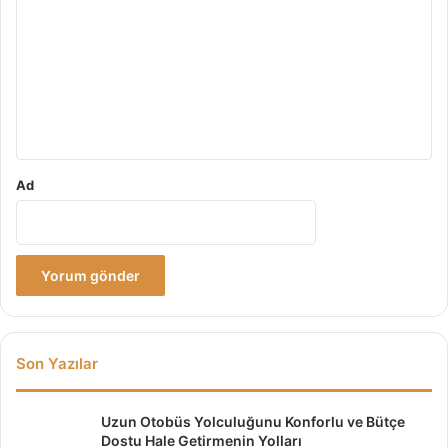
a
r
ç
İ
u
p
m
u
*
c
u
Ad
Son Yazılar
Uzun Otobüs Yolculuğunu Konforlu ve Bütçe
Dostu Hale Getirmenin Yolları