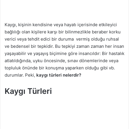
n
d
e
Kaygı, kişinin kendisine veya hayatı içerisinde etkileyici
r
bağlılığı olan kişilere karşı bir bilinmezlikle beraber korku
m
verici veya tehdit edici bir duruma vermiş olduğu ruhsal
e
ve bedensel bir tepkidir. Bu tepkiyi zaman zaman her insan
k
yaşayabilir ve yaşayış biçimine göre insancıldır: Bir hastalık
atlatıldığında, uyku öncesinde, sınav dönemlerinde veya
topluluk önünde bir konuşma yaparken olduğu gibi vb.
durumlar. Peki,
kaygı türleri nelerdir?
Kaygı T
ü
rleri