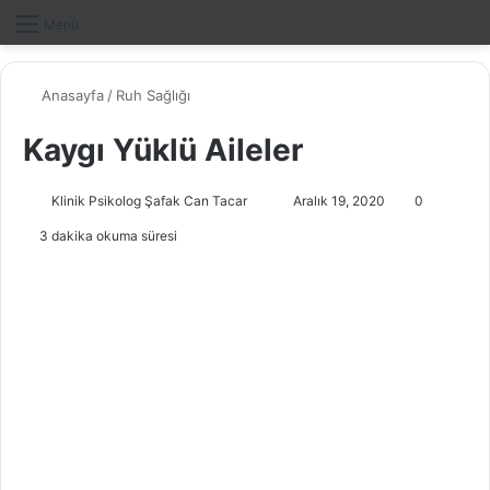
Dış gö
A
Menü
Anasayfa
/
Ruh Sağlığı
Kaygı Yüklü Aileler
Klinik Psikolog Şafak Can Tacar
B
Aralık 19, 2020
0
i
3 dakika okuma süresi
r
e
-
p
o
s
t
a
g
ö