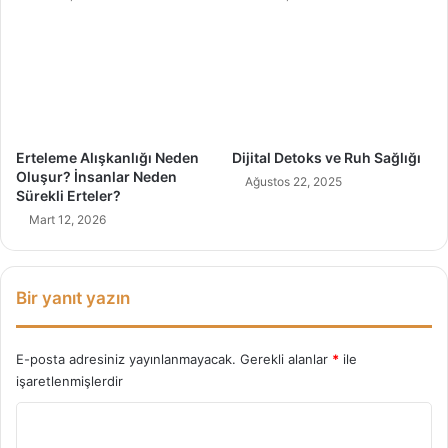
i
u
v
m
i
?
t
e
B
o
z
Erteleme Alışkanlığı Neden
Dijital Detoks ve Ruh Sağlığı
u
Oluşur? İnsanlar Neden
Ağustos 22, 2025
k
Sürekli Erteler?
l
Mart 12, 2026
u
ğ
u
İ
Bir yanıt yazın
ç
i
n
E-posta adresiniz yayınlanmayacak.
Gerekli alanlar
*
ile
B
işaretlenmişlerdir
i
Y
r
k
o