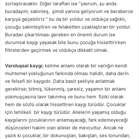
zorlaştıracaktır. Diğer taraftan ise ”yavrum, şu anda
buradayım, sakinleş, şimdi yanına geliyorum ve beraberce
karşıya geçebiliriz ” bu da bir yoldur ve oldukça sağlıklı,
çocuğu sakinleştiren ve felaketten uzaklaştıran bir yoldur.
Buradan çıkartılması gereken en önemli durum ise
durumsal kaygı yaşasak bile bunu çocuğa hissettirirken
filtrelerden geçirmek ve oldukça dikkatli olmak.
Varoluşsal kaygı;
kelime anlamı olarak bir varlığın kendi
muhtemel yokluğunun farkında olması halidir, daha derin
ve felsefi bir kaygıdır. Daha basit şekliyle anlatmak
gerekirse; bitmiş, tükenmiş, çaresiz, yaşamın bir anlamı
yokmuşçasına tavır takınmış ve bunu hem fiziki olarak
hem de sözlü olarak hissettiren kaygı türüdür. Çocuklar
için tehlikeli bir kaygı türüdür. Ailelerin yaşamış olduğu
kaygılarını çocuklarının anlamayacağı, fark edemeyeceği
düşünceleri hakim olan aileler de mevcuttur. Ancak ne
yazık ki çocuklar, bir dokunuştan, bakıştan, ses tonundan,