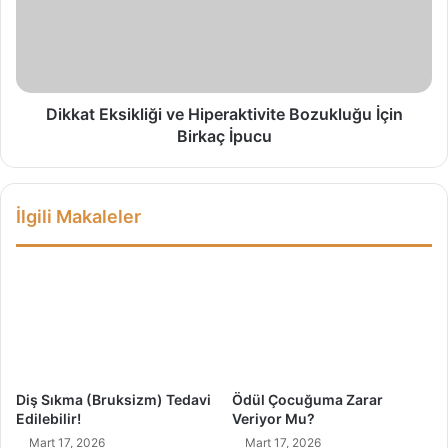
r
a
a
t
s
E
ı
k
n
s
a
i
Dikkat Eksikliği ve Hiperaktivite Bozukluğu İçin
N
k
Birkaç İpucu
e
l
d
i
e
ğ
İlgili Makaleler
n
i
K
v
a
e
r
H
ı
i
ş
p
a
e
m
r
ı
a
Diş Sıkma (Bruksizm) Tedavi
Ödül Çocuğuma Zarar
y
k
Edilebilir!
Veriyor Mu?
o
t
Mart 17, 2026
Mart 17, 2026
r