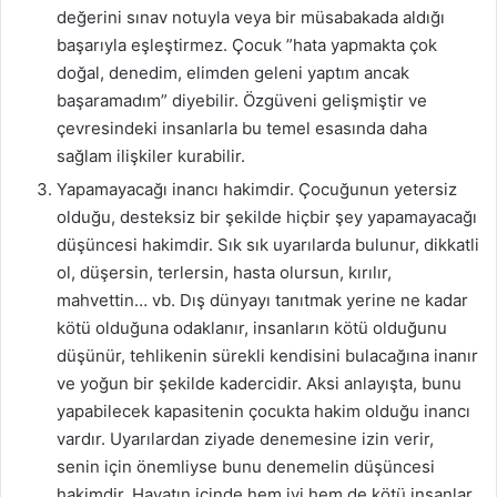
değerini sınav notuyla veya bir müsabakada aldığı
başarıyla eşleştirmez. Çocuk ”hata yapmakta çok
doğal, denedim, elimden geleni yaptım ancak
başaramadım” diyebilir. Özgüveni gelişmiştir ve
çevresindeki insanlarla bu temel esasında daha
sağlam ilişkiler kurabilir.
Yapamayacağı inancı hakimdir. Çocuğunun yetersiz
olduğu, desteksiz bir şekilde hiçbir şey yapamayacağı
düşüncesi hakimdir. Sık sık uyarılarda bulunur, dikkatli
ol, düşersin, terlersin, hasta olursun, kırılır,
mahvettin… vb. Dış dünyayı tanıtmak yerine ne kadar
kötü olduğuna odaklanır, insanların kötü olduğunu
düşünür, tehlikenin sürekli kendisini bulacağına inanır
ve yoğun bir şekilde kadercidir. Aksi anlayışta, bunu
yapabilecek kapasitenin çocukta hakim olduğu inancı
vardır. Uyarılardan ziyade denemesine izin verir,
senin için önemliyse bunu denemelin düşüncesi
hakimdir. Hayatın içinde hem iyi hem de kötü insanlar