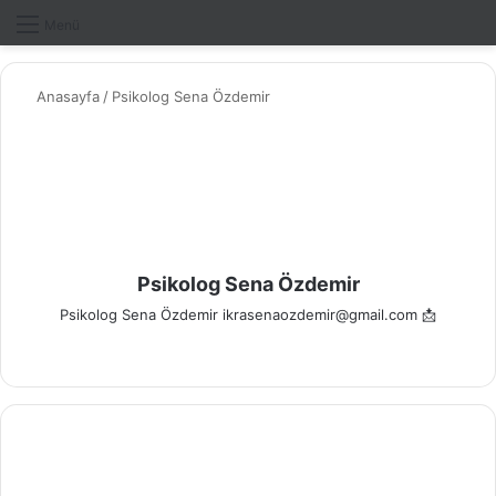
Dış gö
A
Menü
Anasayfa
/
Psikolog Sena Özdemir
Psikolog Sena Özdemir
Psikolog Sena Özdemir ikrasenaozdemir@gmail.com 📩
Ins
tag
ra
m