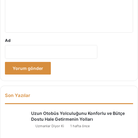
u
m
*
Ad
Son Yazılar
Uzun Otobüs Yolculuğunu Konforlu ve Bütçe
Dostu Hale Getirmenin Yolları
Uzmanlar Diyor Ki
1 hafta önce