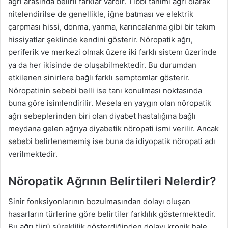
ağrı arasında belirli farklar vardır. Tıbbi tanımı ağrı olarak
nitelendirilse de genellikle, iğne batması ve elektrik
çarpması hissi, donma, yanma, karıncalanma gibi bir takım
hissiyatlar şeklinde kendini gösterir. Nöropatik ağrı,
periferik ve merkezi olmak üzere iki farklı sistem üzerinde
ya da her ikisinde de oluşabilmektedir. Bu durumdan
etkilenen sinirlere bağlı farklı semptomlar gösterir.
Nöropatinin sebebi belli ise tanı konulması noktasında
buna göre isimlendirilir. Mesela en yaygın olan nöropatik
ağrı sebeplerinden biri olan diyabet hastalığına bağlı
meydana gelen ağrıya diyabetik nöropati ismi verilir. Ancak
sebebi belirlenememiş ise buna da idiyopatik nöropati adı
verilmektedir.
Nöropatik Ağrının Belirtileri Nelerdir?
Sinir fonksiyonlarının bozulmasından dolayı oluşan
hasarların türlerine göre belirtiler farklılık göstermektedir.
Bu ağrı türü süreklilik gösterdiğinden dolayı kronik hale