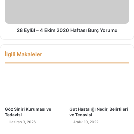
i
ü
ç
l
i
–
n
4
9
E
28 Eylül – 4 Ekim 2020 Haftası Burç Yorumu
B
k
e
i
s
m
İlgili Makaleler
l
2
e
0
n
2
m
0
e
H
Ö
a
n
f
e
t
r
a
Göz Siniri Kuruması ve
Gut Hastalığı Nedir, Belirtileri
i
s
Tedavisi
ve Tedavisi
s
ı
Haziran 3, 2026
Aralık 10, 2022
i
B
u