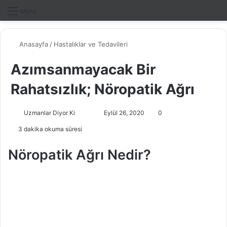
Dış gö
A
Menü
Anasayfa
/
Hastalıklar ve Tedavileri
Azımsanmayacak Bir
Rahatsızlık; Nöropatik Ağrı
Uzmanlar Diyor Ki
F
B
Eylül 26, 2020
0
o
i
3 dakika okuma süresi
l
r
l
e
Nöropatik Ağrı Nedir?
o
-
w
p
o
o
n
s
X
t
a