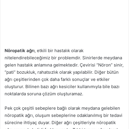
g
ö
n
d
e
r
m
Nöropatik ağrı
, etkili bir hastalık olarak
e
nitelendirebileceğimiz bir problemdir. Sinirlerde meydana
k
gelen hastalık anlamına gelmektedir. Çevirisi “Nöron” sinir,
“pati” bozukluk, rahatsızlık olarak yapılabilir. Diğer bütün
ağrı çeşitlerinden çok daha farklı sonuçlar ve etkiler
oluşturur. Bilinen bazı ağrı kesiciler kullanımıyla bile bazı
noktalarda soruna çözüm oluşturamaz.
Pek çok çeşitli sebeplere bağlı olarak meydana gelebilen
nöropatik ağrı, oluşum sebeplerine odaklanılmış bir tedavi
sürecine ihtiyaç duyar. Diğer ağrı çeşitleriyle nöropatik