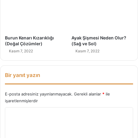
r
ç
Y
o
r
u
Burun Kenarı Kızarıklığı
Ayak Şişmesi Neden Olur?
m
(Doğal Çözümler)
(Sağ ve Sol)
u
Kasım 7, 2022
Kasım 7, 2022
Bir yanıt yazın
E-posta adresiniz yayınlanmayacak.
Gerekli alanlar
*
ile
işaretlenmişlerdir
Y
o
r