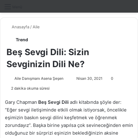
Dış gö
A
Menü
Anasayfa
/
Aile
Trend
Beş Sevgi Dili: Sizin
Sevginizin Dili Ne?
Aile Danışmanı Asena Şeşen
B
Nisan 30, 2021
0
i
2 dakika okuma süresi
r
e
Gary Chapman
Beş Sevgi Dili
adlı kitabında şöyle der:
-
“Eğer sevgi iletişiminde etkili olmak istiyorsak, öncelikle
p
eşimizin baskın sevgi dilini keşfetmek ve öğrenmek
o
zorundayız”. Başka birine yapılsa çok sevineceğinden emin
s
olduğunuz bir sürprizi eşinizin beklediğinizin aksine
t