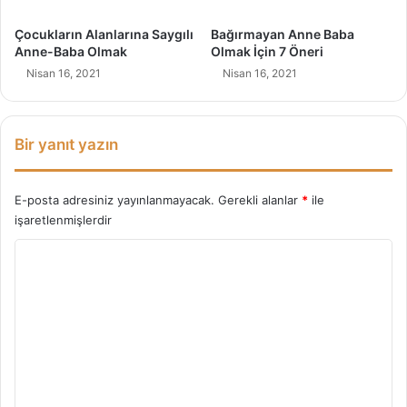
a
İ
Çocukların Alanlarına Saygılı
Bağırmayan Anne Baba
ç
Anne-Baba Olmak
Olmak İçin 7 Öneri
i
Nisan 16, 2021
Nisan 16, 2021
n
!
Bir yanıt yazın
E-posta adresiniz yayınlanmayacak.
Gerekli alanlar
*
ile
işaretlenmişlerdir
Y
o
r
u
m
*