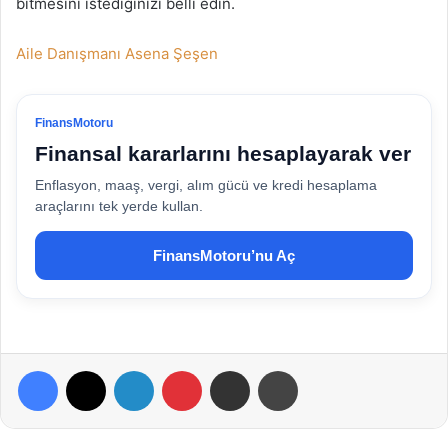
bitmesini istediğinizi belli edin.
Aile Danışmanı Asena Şeşen
FinansMotoru
Finansal kararlarını hesaplayarak ver
Enflasyon, maaş, vergi, alım gücü ve kredi hesaplama
araçlarını tek yerde kullan.
FinansMotoru’nu Aç
Facebook
X
LinkedIn
Pinterest
E-Posta ile paylaş
Yazdır