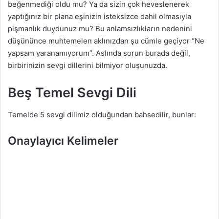
beğenmediği oldu mu? Ya da sizin çok heveslenerek
a
yaptığınız bir plana eşinizin isteksizce dahil olmasıyla
g
pişmanlık duydunuz mu? Bu anlamsızlıkların nedenini
ö
düşününce muhtemelen aklınızdan şu cümle geçiyor “Ne
n
yapsam yaranamıyorum”. Aslında sorun burada değil,
d
birbirinizin sevgi dillerini bilmiyor oluşunuzda.
e
r
Beş Temel Sevgi Dili
m
e
Temelde 5 sevgi dilimiz olduğundan bahsedilir, bunlar:
k
Onaylayıcı Kelimeler