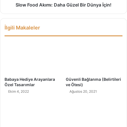
l
k
Slow Food Akımı: Daha Güzel Bir Dünya İçin!
v
ı
a
m
Y
ı
İlgili Makaleler
e
:
n
D
i
a
r
h
?
a
G
ü
z
e
Babaya Hediye Arayanlara
Güvenli Bağlanma (Belirtileri
l
Özel Tasarımlar
ve Ötesi)
B
Ekim 4, 2022
Ağustos 20, 2021
i
r
D
ü
n
y