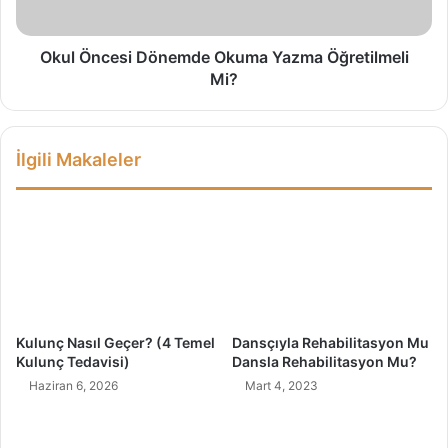
k
e
K
s
o
i
Okul Öncesi Dönemde Okuma Yazma Öğretilmeli
r
D
Mi?
k
ö
u
n
s
e
İlgili Makaleler
u
m
:
d
V
e
a
O
j
k
i
u
n
m
i
a
s
Y
Kulunç Nasıl Geçer? (4 Temel
Dansçıyla Rehabilitasyon Mu
m
a
Kulunç Tedavisi)
Dansla Rehabilitasyon Mu?
u
z
Haziran 6, 2026
Mart 4, 2023
s
m
a
Ö