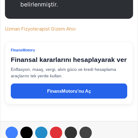
belirlenmiştir.
Uzman Fizyoterapist Gizem Ahcı
FinansMotoru
Finansal kararlarını hesaplayarak ver
Enflasyon, maaş, vergi, alım gücü ve kredi hesaplama
araçlarını tek yerde kullan.
FinansMotoru’nu Aç
Facebook
X
LinkedIn
Pinterest
E-Posta ile paylaş
Yazdır