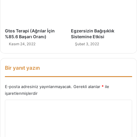
ğ
r
e
t
i
Gtos Terapi (Ağrılar İçin
Egzersizin Bağışıklık
l
%85.6 Başarı Oranı)
Sistemine Etkisi
m
Kasım 24, 2022
Şubat 3, 2022
e
l
i
M
Bir yanıt yazın
i
?
E-posta adresiniz yayınlanmayacak.
Gerekli alanlar
*
ile
işaretlenmişlerdir
Y
o
r
u