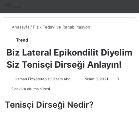
Dış gö
A
Menü
Anasayfa
/
Fizik Tedavi ve Rehabilitasyon
Trend
Biz Lateral Epikondilit Diyelim
Siz Tenisçi Dirseği Anlayın!
Uzman Fizyoterapist Gizem Ahcı
B
Nisan 3, 2021
0
i
2 dakika okuma süresi
r
e
Tenisçi Dirseği Nedir?
-
p
o
s
t