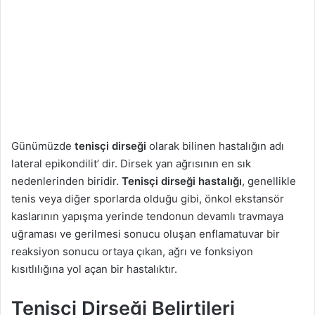
a
g
ö
n
d
e
r
m
Günümüzde
tenisçi dirseği
olarak bilinen hastalığın adı
e
lateral epikondilit’ dir. Dirsek yan ağrısının en sık
k
nedenlerinden biridir.
Tenisçi dirseği hastalığı
, genellikle
tenis veya diğer sporlarda olduğu gibi, önkol ekstansör
kaslarının yapışma yerinde tendonun devamlı travmaya
uğraması ve gerilmesi sonucu oluşan enflamatuvar bir
reaksiyon sonucu ortaya çıkan, ağrı ve fonksiyon
kısıtlılığına yol açan bir hastalıktır.
Tenisçi Dirseği Belirtileri