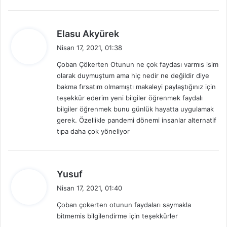
i
:
d
Elasu Akyürek
e
Nisan 17, 2021, 01:38
d
Çoban Çökerten Otunun ne çok faydası varmıs isim
i
olarak duymuştum ama hiç nedir ne değildir diye
k
bakma fırsatım olmamıştı makaleyi paylaştığınız için
i
teşekkür ederim yeni bilgiler öğrenmek faydalı
:
bilgiler öğrenmek bunu günlük hayatta uygulamak
gerek. Özellikle pandemi dönemi insanlar alternatif
tıpa daha çok yöneliyor
d
Yusuf
e
Nisan 17, 2021, 01:40
d
Çoban çokerten otunun faydaları saymakla
i
bitmemis bilgilendirme için teşekkürler
k