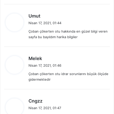
i
:
d
Umut
e
Nisan 17, 2021, 01:44
d
Çoban çökerten otu hakkında en güzel bilgi veren
i
sayfa bu bayıldım harika bilgiler
k
i
:
d
Melek
e
Nisan 17, 2021, 01:46
d
Çoban çökerten otu idrar sorunlarını büyük ölçüde
i
gidermektedir
k
i
:
d
Cngzz
e
Nisan 17, 2021, 01:47
d