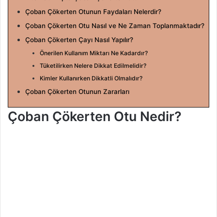
a
Çoban Çökerten Otunun Faydaları Nelerdir?
g
Çoban Çökerten Otu Nasıl ve Ne Zaman Toplanmaktadır?
ö
Çoban Çökerten Çayı Nasıl Yapılır?
n
Önerilen Kullanım Miktarı Ne Kadardır?
d
Tüketilirken Nelere Dikkat Edilmelidir?
e
Kimler Kullanırken Dikkatli Olmalıdır?
r
Çoban Çökerten Otunun Zararları
m
e
Çoban Çökerten Otu Nedir?
k