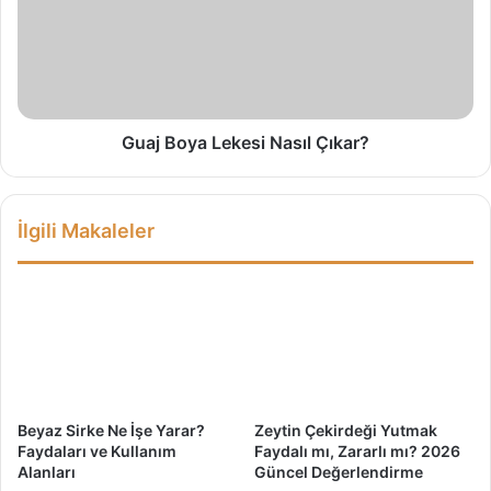
y
j
i
B
p
o
G
y
e
a
ç
L
m
e
Guaj Boya Lekesi Nasıl Çıkar?
e
k
y
e
i
s
İlgili Makaleler
n
i
!
N
a
s
ı
l
Ç
ı
k
Beyaz Sirke Ne İşe Yarar?
Zeytin Çekirdeği Yutmak
a
Faydaları ve Kullanım
Faydalı mı, Zararlı mı? 2026
r
Alanları
Güncel Değerlendirme
?