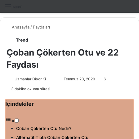
Dış gö
A
Menü
Anasayfa
/
Faydaları
Trend
Çoban Çökerten Otu ve 22
Faydası
Uzmanlar Diyor Ki
F
B
Temmuz 23, 2020
6
o
i
3 dakika okuma süresi
l
r
l
e
İçindekiler
o
-
w
p
o
o
Çoban Çökerten Otu Nedir?
n
s
Alternatif Tıpta Çoban Çökerten Otu
X
t