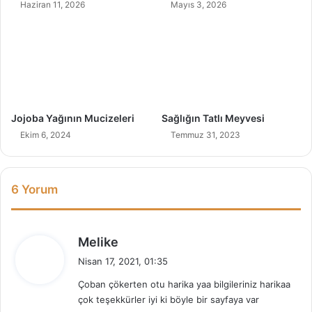
Haziran 11, 2026
Mayıs 3, 2026
Jojoba Yağının Mucizeleri
Sağlığın Tatlı Meyvesi
Ekim 6, 2024
Temmuz 31, 2023
6 Yorum
d
Melike
e
Nisan 17, 2021, 01:35
d
Çoban çökerten otu harika yaa bilgileriniz harikaa
i
çok teşekkürler iyi ki böyle bir sayfaya var
k