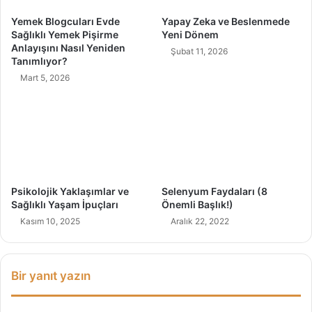
l
)
Yemek Blogcuları Evde
Yapay Zeka ve Beslenmede
i
Sağlıklı Yemek Pişirme
Yeni Dönem
?
Anlayışını Nasıl Yeniden
Şubat 11, 2026
Tanımlıyor?
Mart 5, 2026
Psikolojik Yaklaşımlar ve
Selenyum Faydaları (8
Sağlıklı Yaşam İpuçları
Önemli Başlık!)
Kasım 10, 2025
Aralık 22, 2022
Bir yanıt yazın