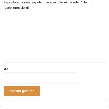
E-posta adresiniz yayınlanmayacak.
Gerekli alanlar
*
ile
işaretlenmişlerdir
Y
o
r
u
m
*
Ad