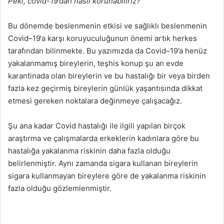
Peki, covid-19’dan nasıl korunabiliriz?
g
ö
Bu dönemde beslenmenin etkisi ve sağlıklı beslenmenin
n
Covid–19‘a karşı koruyuculuğunun önemi artık herkes
d
tarafından bilinmekte. Bu yazımızda da Covid–19’a henüz
e
yakalanmamış bireylerin, teşhis konup şu an evde
r
karantinada olan bireylerin ve bu hastalığı bir veya birden
m
fazla kez geçirmiş bireylerin günlük yaşantısında dikkat
e
etmesi gereken noktalara değinmeye çalışacağız.
k
Şu ana kadar Covid hastalığı ile ilgili yapılan birçok
araştırma ve çalışmalarda erkeklerin kadınlara göre bu
hastalığa yakalanma riskinin daha fazla olduğu
belirlenmiştir. Aynı zamanda sigara kullanan bireylerin
sigara kullanmayan bireylere göre de yakalanma riskinin
fazla olduğu gözlemlenmiştir.