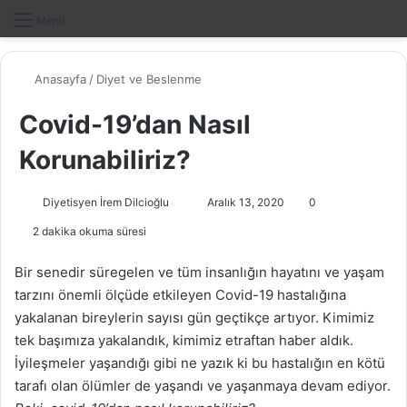
Dış gö
A
Menü
Anasayfa
/
Diyet ve Beslenme
Covid-19’dan Nasıl
Korunabiliriz?
Diyetisyen İrem Dilcioğlu
B
Aralık 13, 2020
0
i
2 dakika okuma süresi
r
e
Bir senedir süregelen ve tüm insanlığın hayatını ve yaşam
-
tarzını önemli ölçüde etkileyen Covid-19 hastalığına
p
yakalanan bireylerin sayısı gün geçtikçe artıyor. Kimimiz
o
tek başımıza yakalandık, kimimiz etraftan haber aldık.
s
İyileşmeler yaşandığı gibi ne yazık ki bu hastalığın en kötü
t
tarafı olan ölümler de yaşandı ve yaşanmaya devam ediyor.
a