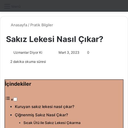
Dış gö
A
Menü
Anasayfa
/
Pratik Bilgiler
Sakız Lekesi Nasıl Çıkar?
Uzmanlar Diyor Ki
F
B
Mart 3, 2023
0
o
i
2 dakika okuma süresi
l
r
l
e
o
-
İçindekiler
w
p
o
o
n
s
Kuruyan sakız lekesi nasıl çıkar?
X
t
a
Çiğnenmiş Sakız Nasıl Çıkar?
g
Sıcak Ütü ile Sakız Lekesi Çıkarma
ö