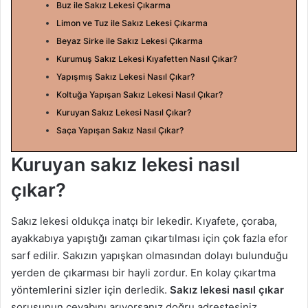
Buz ile Sakız Lekesi Çıkarma
n
Limon ve Tuz ile Sakız Lekesi Çıkarma
d
Beyaz Sirke ile Sakız Lekesi Çıkarma
e
Kurumuş Sakız Lekesi Kıyafetten Nasıl Çıkar?
r
Yapışmış Sakız Lekesi Nasıl Çıkar?
m
Koltuğa Yapışan Sakız Lekesi Nasıl Çıkar?
e
Kuruyan Sakız Lekesi Nasıl Çıkar?
k
Saça Yapışan Sakız Nasıl Çıkar?
Kuruyan sakız lekesi nasıl
çıkar?
Sakız lekesi oldukça inatçı bir lekedir. Kıyafete, çoraba,
ayakkabıya yapıştığı zaman çıkartılması için çok fazla efor
sarf edilir. Sakızın yapışkan olmasından dolayı bulunduğu
yerden de çıkarması bir hayli zordur. En kolay çıkartma
yöntemlerini sizler için derledik.
Sakız lekesi nasıl çıkar
sorusunun cevabını arıyorsanız doğru adrestesiniz.