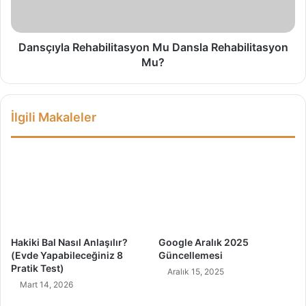
a
y
s
l
ı
a
l
R
Dansçıyla Rehabilitasyon Mu Dansla Rehabilitasyon
A
e
Mu?
l
h
ı
a
n
b
İlgili Makaleler
ı
i
r
l
?
i
t
a
s
y
o
n
Hakiki Bal Nasıl Anlaşılır?
Google Aralık 2025
M
(Evde Yapabileceğiniz 8
Güncellemesi
u
Pratik Test)
Aralık 15, 2025
D
Mart 14, 2026
a
n