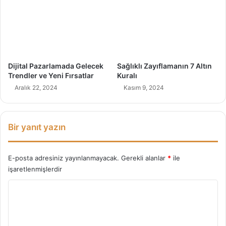
s
l
a
R
e
h
Dijital Pazarlamada Gelecek
Sağlıklı Zayıflamanın 7 Altın
a
Trendler ve Yeni Fırsatlar
Kuralı
b
Aralık 22, 2024
Kasım 9, 2024
i
l
i
t
Bir yanıt yazın
a
s
y
E-posta adresiniz yayınlanmayacak.
Gerekli alanlar
*
ile
o
işaretlenmişlerdir
n
Y
M
u
o
?
r