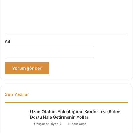
u
m
*
Ad
Son Yazılar
Uzun Otobüs Yolculuğunu Konforlu ve Bütçe
Dostu Hale Getirmenin Yolları
Uzmanlar Diyor Ki
11 saat önce