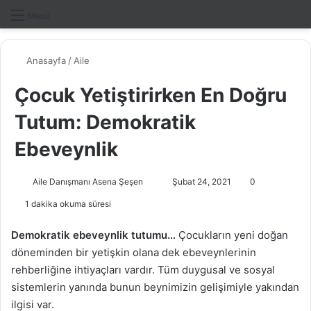
Dış gö
A
Menü
Anasayfa
/
Aile
Çocuk Yetiştirirken En Doğru
Tutum: Demokratik
Ebeveynlik
Aile Danışmanı Asena Şeşen
B
Şubat 24, 2021
0
i
1 dakika okuma süresi
r
e
Demokratik ebeveynlik tutumu…
Çocukların yeni doğan
-
döneminden bir yetişkin olana dek ebeveynlerinin
p
rehberliğine ihtiyaçları vardır. Tüm duygusal ve sosyal
o
sistemlerin yanında bunun beynimizin gelişimiyle yakından
s
ilgisi var.