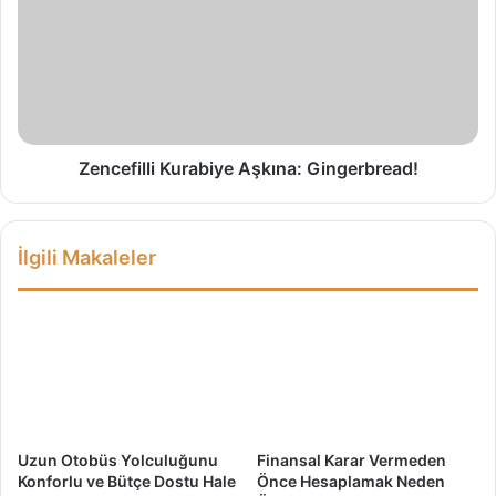
i
n
l
c
e
e
r
f
d
i
e
l
S
l
ı
i
Zencefilli Kurabiye Aşkına: Gingerbread!
n
K
ı
u
r
r
İlgili Makaleler
l
a
a
b
r
i
y
e
A
ş
k
ı
Uzun Otobüs Yolculuğunu
Finansal Karar Vermeden
n
Konforlu ve Bütçe Dostu Hale
Önce Hesaplamak Neden
a