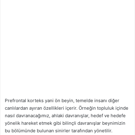
t
a
g
ö
n
d
e
r
m
e
k
Prefrontal korteks yani ön beyin, temelde insanı diğer
canlılardan ayıran özellikleri içerir. Örneğin topluluk içinde
nasıl davranacağımız, ahlaki davranışlar, hedef ve hedefe
yönelik hareket etmek gibi bilinçli davranışlar beynimizin
bu bölümünde bulunan sinirler tarafından yönetilir.