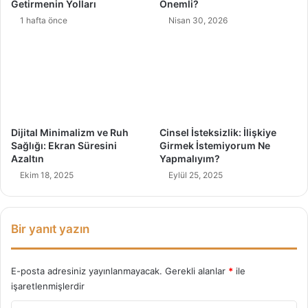
Getirmenin Yolları
Önemli?
:
1 hafta önce
Nisan 30, 2026
G
i
n
g
e
r
b
r
Dijital Minimalizm ve Ruh
Cinsel İsteksizlik: İlişkiye
e
Sağlığı: Ekran Süresini
Girmek İstemiyorum Ne
a
Azaltın
Yapmalıyım?
d
Ekim 18, 2025
Eylül 25, 2025
!
Bir yanıt yazın
E-posta adresiniz yayınlanmayacak.
Gerekli alanlar
*
ile
işaretlenmişlerdir