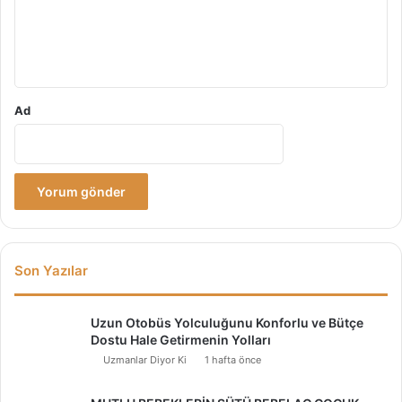
m
*
Ad
Son Yazılar
Uzun Otobüs Yolculuğunu Konforlu ve Bütçe
Dostu Hale Getirmenin Yolları
Uzmanlar Diyor Ki
1 hafta önce