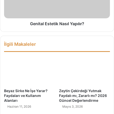
ç
a
i
l
n
E
D
s
o
t
Genital Estetik Nasıl Yapılır?
ğ
e
a
t
l
i
İlgili Makaleler
B
k
i
N
r
a
Ş
s
i
ı
f
l
a
Y
K
a
a
p
Beyaz Sirke Ne İşe Yarar?
Zeytin Çekirdeği Yutmak
y
ı
Faydaları ve Kullanım
Faydalı mı, Zararlı mı? 2026
n
l
Alanları
Güncel Değerlendirme
a
ı
Haziran 11, 2026
Mayıs 3, 2026
ğ
r
ı