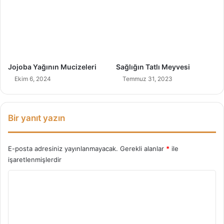
?
Jojoba Yağının Mucizeleri
Sağlığın Tatlı Meyvesi
Ekim 6, 2024
Temmuz 31, 2023
Bir yanıt yazın
E-posta adresiniz yayınlanmayacak.
Gerekli alanlar
*
ile
işaretlenmişlerdir
Y
o
r
u