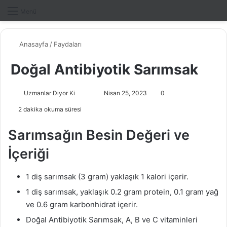
Dış gö
A
Menü
Anasayfa
/
Faydaları
Doğal Antibiyotik Sarımsak
Uzmanlar Diyor Ki
F
B
Nisan 25, 2023
0
o
i
2 dakika okuma süresi
l
r
l
e
Sarımsağın Besin Değeri ve
o
-
İçeriği
w
p
o
o
1 diş sarımsak (3 gram) yaklaşık 1 kalori içerir.
n
s
X
t
1 diş sarımsak, yaklaşık 0.2 gram protein, 0.1 gram yağ
a
ve 0.6 gram karbonhidrat içerir.
g
Doğal Antibiyotik Sarımsak, A, B ve C vitaminleri
ö