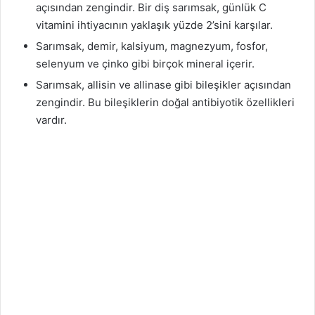
açısından zengindir. Bir diş sarımsak, günlük C
n
vitamini ihtiyacının yaklaşık yüzde 2’sini karşılar.
d
Sarımsak, demir, kalsiyum, magnezyum, fosfor,
e
selenyum ve çinko gibi birçok mineral içerir.
r
Sarımsak, allisin ve allinase gibi bileşikler açısından
m
zengindir. Bu bileşiklerin doğal antibiyotik özellikleri
e
k
vardır.