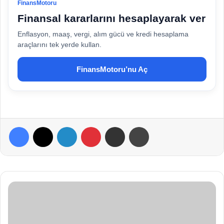
FinansMotoru
Finansal kararlarını hesaplayarak ver
Enflasyon, maaş, vergi, alım gücü ve kredi hesaplama
araçlarını tek yerde kullan.
FinansMotoru’nu Aç
Facebook
X
LinkedIn
Pinterest
E-Posta ile paylaş
Yazdır
D
i
y
a