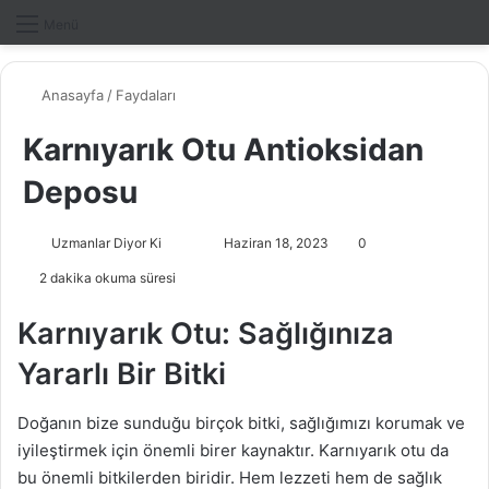
Dış gö
A
Menü
Anasayfa
/
Faydaları
Karnıyarık Otu Antioksidan
Deposu
Uzmanlar Diyor Ki
F
B
Haziran 18, 2023
0
o
i
2 dakika okuma süresi
l
r
l
e
Karnıyarık Otu: Sağlığınıza
o
-
Yararlı Bir Bitki
w
p
o
o
Doğanın bize sunduğu birçok bitki, sağlığımızı korumak ve
n
s
iyileştirmek için önemli birer kaynaktır. Karnıyarık otu da
X
t
bu önemli bitkilerden biridir. Hem lezzeti hem de sağlık
a