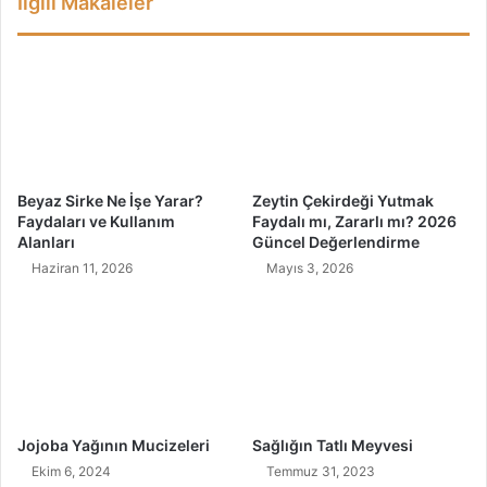
İlgili Makaleler
o
g
s
ı
t
ç
l
:
a
D
r
e
ı
t
m
o
ı
k
Beyaz Sirke Ne İşe Yarar?
Zeytin Çekirdeği Yutmak
z
s
Faydaları ve Kullanım
Faydalı mı, Zararlı mı? 2026
İ
Alanları
Güncel Değerlendirme
ç
Haziran 11, 2026
Mayıs 3, 2026
e
c
e
k
l
e
r
i
Jojoba Yağının Mucizeleri
Sağlığın Tatlı Meyvesi
y
Ekim 6, 2024
Temmuz 31, 2023
l