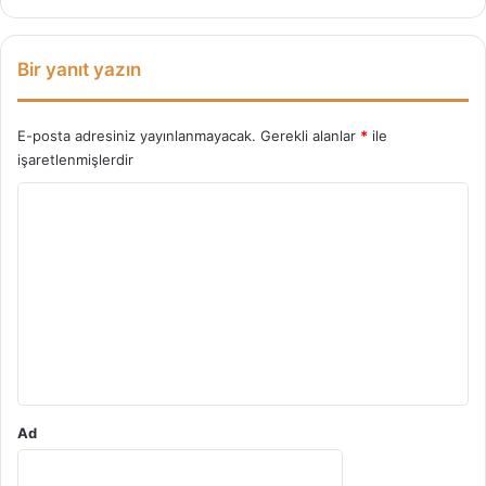
e
Y
e
Bir yanıt yazın
n
i
B
E-posta adresiniz yayınlanmayacak.
Gerekli alanlar
*
ile
i
işaretlenmişlerdir
r
Y
S
i
o
z
r
u
m
*
Ad