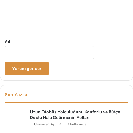
u
m
*
Ad
Son Yazılar
Uzun Otobüs Yolculuğunu Konforlu ve Bütçe
Dostu Hale Getirmenin Yolları
Uzmanlar Diyor Ki
1 hafta önce