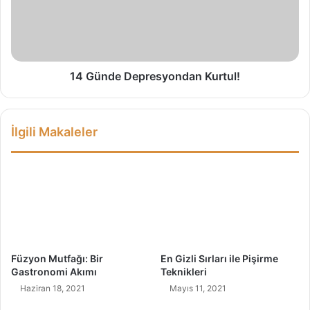
Ç
n
ı
d
t
e
a
D
:
e
F
p
14 Günde Depresyondan Kurtul!
i
r
n
e
l
s
İlgili Makaleler
a
y
n
o
d
n
i
d
y
a
a
n
E
K
ğ
u
i
r
Füzyon Mutfağı: Bir
En Gizli Sırları ile Pişirme
t
t
Gastronomi Akımı
Teknikleri
i
u
Haziran 18, 2021
Mayıs 11, 2021
m
l
i
!