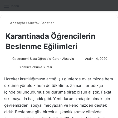
Dış gö
A
Menü
Anasayfa
/
Mutfak Sanatları
Karantinada Öğrencilerin
Beslenme Eğilimleri
Gastronomi Usta Öğreticisi Ceren Aksoylu
B
Aralık 14, 2020
i
0
3 dakika okuma süresi
r
e
Hareket kısıtlılığımızın arttığı şu günlerde evlerimizde hem
-
üretime yöneldik hem de tüketime. Zaman ilerledikçe
p
içinde bulunduğumuz bu duruma biraz olsun alıştık. Fakat
o
sıkılmaya da başladık gibi. Yeni duruma adapte olmak için
s
çevremizden, sosyal medyadan ve kendimizden destek
t
aldık. Beslenme gibi birçok alışkanlıklarımız elimizde
a