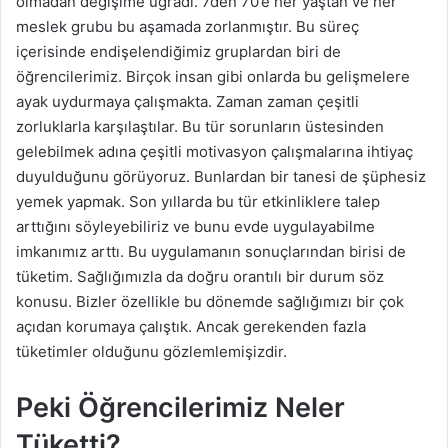
olmadan değişime uğradı. 7den 70’e her yaştan ve her
g
meslek grubu bu aşamada zorlanmıştır. Bu süreç
ö
içerisinde endişelendiğimiz gruplardan biri de
n
öğrencilerimiz. Birçok insan gibi onlarda bu gelişmelere
d
ayak uydurmaya çalışmakta. Zaman zaman çeşitli
e
zorluklarla karşılaştılar. Bu tür sorunların üstesinden
r
gelebilmek adına çeşitli motivasyon çalışmalarına ihtiyaç
m
duyulduğunu görüyoruz. Bunlardan bir tanesi de şüphesiz
e
yemek yapmak. Son yıllarda bu tür etkinliklere talep
k
arttığını söyleyebiliriz ve bunu evde uygulayabilme
imkanımız arttı. Bu uygulamanın sonuçlarından birisi de
tüketim. Sağlığımızla da doğru orantılı bir durum söz
konusu. Bizler özellikle bu dönemde sağlığımızı bir çok
açıdan korumaya çalıştık. Ancak gerekenden fazla
tüketimler olduğunu gözlemlemişizdir.
Peki Öğrencilerimiz Neler
Tüketti?