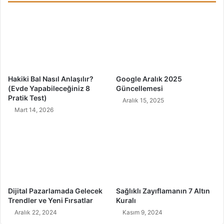
e
e
m
n
l
O
i
l
D
u
e
r
t
,
Hakiki Bal Nasıl Anlaşılır?
Google Aralık 2025
a
N
(Evde Yapabileceğiniz 8
Güncellemesi
y
a
Pratik Test)
Aralık 15, 2025
l
s
Mart 14, 2026
a
ı
r
l
)
G
e
ç
e
r
?
Dijital Pazarlamada Gelecek
Sağlıklı Zayıflamanın 7 Altın
Trendler ve Yeni Fırsatlar
Kuralı
Aralık 22, 2024
Kasım 9, 2024