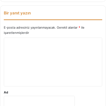
Bir yanıt yazın
E-posta adresiniz yayınlanmayacak.
Gerekli alanlar
*
ile
işaretlenmişlerdir
Y
o
r
u
m
*
Ad