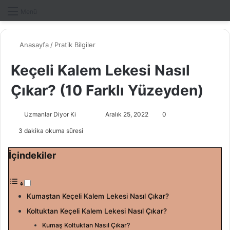
Dış gö
A
Menü
Anasayfa
/
Pratik Bilgiler
Keçeli Kalem Lekesi Nasıl
Çıkar? (10 Farklı Yüzeyden)
Uzmanlar Diyor Ki
F
B
Aralık 25, 2022
0
o
i
3 dakika okuma süresi
l
r
l
e
İçindekiler
o
-
w
p
o
o
Kumaştan Keçeli Kalem Lekesi Nasıl Çıkar?
n
s
Koltuktan Keçeli Kalem Lekesi Nasıl Çıkar?
X
t
Kumaş Koltuktan Nasıl Çıkar?
a