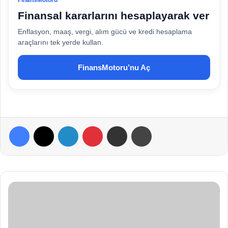
Finansal kararlarını hesaplayarak ver
Enflasyon, maaş, vergi, alım gücü ve kredi hesaplama
araçlarını tek yerde kullan.
FinansMotoru’nu Aç
Facebook
X
LinkedIn
Pinterest
E-Posta ile paylaş
Yazdır
B
e
b
e