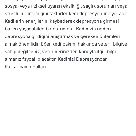
g
sosyal veya fiziksel uyaran eksikliği, sağlık sorunları veya
ö
stresli bir ortam gibi faktörler kedi depresyonuna yol açar.
n
Kedilerin enerjilerini kaybederek depresyona girmesi
d
bazen yaşanabilen bir durumdur. Kedinizin neden
e
depresyona girdiğini araştırmak ve gereken önlemleri
r
almak önemlidir. Eğer kedi bakımı hakkında yeterli bilgiye
m
sahip değilseniz, veterinerinizden konuyla ilgili bilgi
e
almanız faydalı olacaktır. Kedinizi Depresyondan
k
Kurtarmanın Yolları