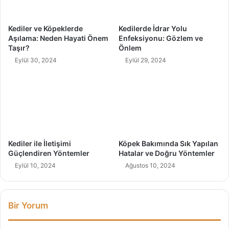
d
k
a
T
Kediler ve Köpeklerde
Kedilerde İdrar Yolu
v
e
Aşılama: Neden Hayati Önem
Enfeksiyonu: Gözlem ve
i
r
Taşır?
Önlem
a
Eylül 30, 2024
Eylül 29, 2024
p
i
s
i
Kediler ile İletişimi
Köpek Bakımında Sık Yapılan
Güçlendiren Yöntemler
Hatalar ve Doğru Yöntemler
Eylül 10, 2024
Ağustos 10, 2024
Bir Yorum