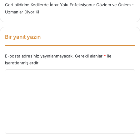
Geri bildirim:
Kedilerde İdrar Yolu Enfeksiyonu: Gözlem ve Önlem -
Uzmanlar Diyor Ki
Bir yanıt yazın
E-posta adresiniz yayınlanmayacak.
Gerekli alanlar
*
ile
işaretlenmişlerdir
Y
o
r
u
m
*