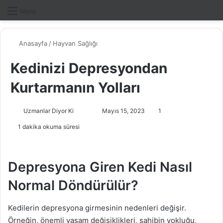
Dış gö
A
Menü
Anasayfa
/
Hayvan Sağlığı
Kedinizi Depresyondan
Kurtarmanın Yolları
Uzmanlar Diyor Ki
F
B
Mayıs 15, 2023
1
o
i
1 dakika okuma süresi
l
r
l
e
o
-
Depresyona Giren Kedi Nasıl
w
p
Normal Döndürülür?
o
o
n
s
X
t
Kedilerin depresyona girmesinin nedenleri değişir.
a
Örneğin, önemli yaşam değişiklikleri, sahibin yokluğu,