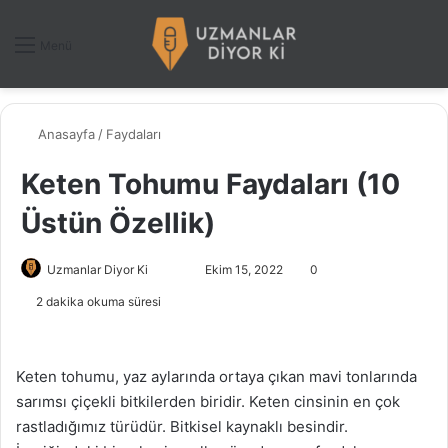
Dış gö
A
Menü
Anasayfa
/
Faydaları
Keten Tohumu Faydaları (10
Üstün Özellik)
Uzmanlar Diyor Ki
F
B
Ekim 15, 2022
0
o
i
2 dakika okuma süresi
l
r
l
e
o
-
Keten tohumu, yaz aylarında ortaya çıkan mavi tonlarında
w
p
sarımsı çiçekli bitkilerden biridir. Keten cinsinin en çok
o
o
rastladığımız türüdür. Bitkisel kaynaklı besindir.
n
s