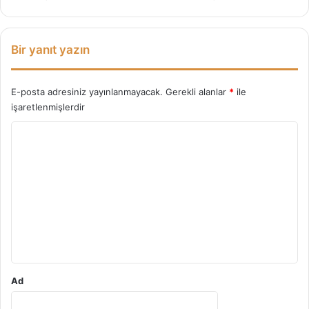
Bir yanıt yazın
E-posta adresiniz yayınlanmayacak.
Gerekli alanlar
*
ile
işaretlenmişlerdir
Y
o
r
u
m
*
Ad