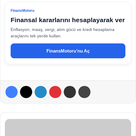
FinansMotoru
Finansal kararlarını hesaplayarak ver
Enflasyon, maaş, vergi, alım gücü ve kredi hesaplama
araçlarını tek yerde kullan.
FinansMotoru’nu Aç
Facebook
X
LinkedIn
Pinterest
E-Posta ile paylaş
Yazdır
E
l
m