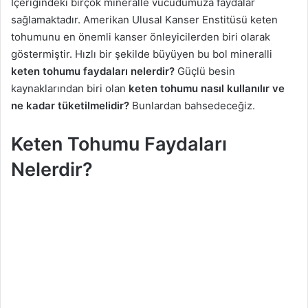
İçeriğindeki birçok mineralle vücudumuza faydalar
X
t
sağlamaktadır. Amerikan Ulusal Kanser Enstitüsü keten
a
tohumunu en önemli kanser önleyicilerden biri olarak
g
göstermiştir. Hızlı bir şekilde büyüyen bu bol mineralli
ö
keten tohumu faydaları nelerdir?
Güçlü besin
n
kaynaklarından biri olan
keten tohumu nasıl kullanılır ve
d
ne
kadar tüketilmelidir?
Bunlardan bahsedeceğiz.
e
r
Keten Tohumu Faydaları
m
e
Nelerdir?
k