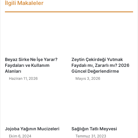
İlgili Makaleler
5
l
M
e
ü
r
t
d
h
e
i
n
ş
K
F
u
a
r
Beyaz Sirke Ne İşe Yarar?
Zeytin Çekirdeği Yutmak
y
t
Faydaları ve Kullanım
Faydalı mı, Zararlı mı? 2026
d
u
Alanları
Güncel Değerlendirme
a
l
Haziran 11, 2026
Mayıs 3, 2026
s
m
ı
a
Y
o
l
u
!
Jojoba Yağının Mucizeleri
Sağlığın Tatlı Meyvesi
Ekim 6, 2024
Temmuz 31, 2023