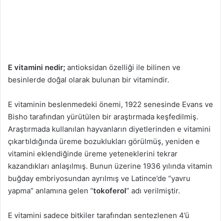
n
d
e
r
m
E vitamini nedir;
antioksidan özelliği ile bilinen ve
e
besinlerde doğal olarak bulunan bir vitamindir.
k
E vitaminin beslenmedeki önemi, 1922 senesinde Evans ve
Bisho tarafından yürütülen bir araştırmada keşfedilmiş.
Araştırmada kullanılan hayvanların diyetlerinden e vitamini
çıkartıldığında üreme bozuklukları görülmüş, yeniden e
vitamini eklendiğinde üreme yeteneklerini tekrar
kazandıkları anlaşılmış. Bunun üzerine 1936 yılında vitamin
buğday embriyosundan ayrılmış ve Latince’de “yavru
yapma” anlamına gelen “
tokoferol
” adı verilmiştir.
E vitamini sadece bitkiler tarafından sentezlenen 4’ü