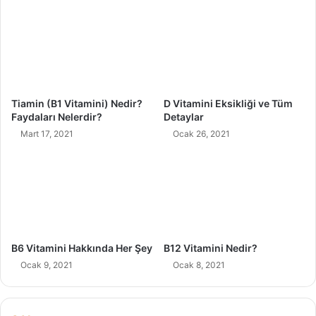
l
i
a
Y
r
a
Ü
Ç
z
o
e
c
r
u
Tiamin (B1 Vitamini) Nedir?
D Vitamini Eksikliği ve Tüm
i
ğ
Faydaları Nelerdir?
Detaylar
n
u
Mart 17, 2021
Ocak 26, 2021
d
m
e
?
k
i
E
t
k
i
B6 Vitamini Hakkında Her Şey
B12 Vitamini Nedir?
l
Ocak 9, 2021
Ocak 8, 2021
e
r
i