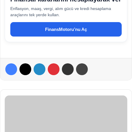
Enflasyon, maaş, vergi, alım gücü ve kredi hesaplama
araçlarını tek yerde kullan.
FinansMotoru’nu Aç
Facebook
X
LinkedIn
Pinterest
E-Posta ile paylaş
Yazdır
E
b
e
v
e
y