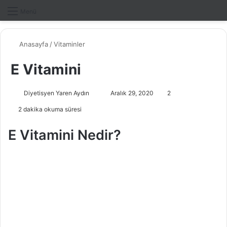
Dış gö
A
Menü
Anasayfa
/
Vitaminler
E Vitamini
Diyetisyen Yaren Aydın
B
Aralık 29, 2020
2
i
2 dakika okuma süresi
r
e
E Vitamini Nedir?
-
p
o
s
t
a
g
ö