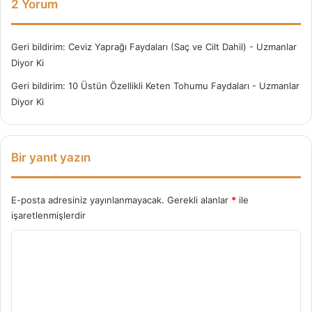
2 Yorum
Geri bildirim:
Ceviz Yaprağı Faydaları (Saç ve Cilt Dahil) - Uzmanlar
Diyor Ki
Geri bildirim:
10 Üstün Özellikli Keten Tohumu Faydaları - Uzmanlar
Diyor Ki
Bir yanıt yazın
E-posta adresiniz yayınlanmayacak.
Gerekli alanlar
*
ile
işaretlenmişlerdir
Y
o
r
u