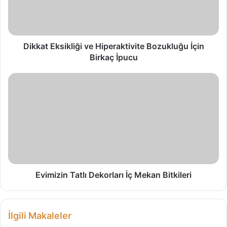
t
E
k
s
i
Dikkat Eksikliği ve Hiperaktivite Bozukluğu İçin
k
Birkaç İpucu
l
i
E
ğ
v
i
i
v
m
e
i
H
z
i
i
p
n
e
T
r
a
Evimizin Tatlı Dekorları İç Mekan Bitkileri
a
t
k
l
t
ı
İlgili Makaleler
i
D
v
e