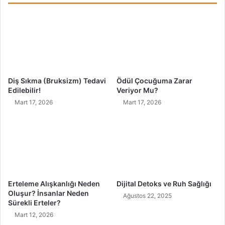
i
k
t
o
e
r
B
l
o
a
z
r
u
ı
Diş Sıkma (Bruksizm) Tedavi
Ödül Çocuğuma Zarar
k
İ
Edilebilir!
Veriyor Mu?
l
ç
Mart 17, 2026
Mart 17, 2026
u
M
ğ
e
u
k
İ
a
ç
n
i
B
n
i
B
t
Erteleme Alışkanlığı Neden
Dijital Detoks ve Ruh Sağlığı
i
k
Oluşur? İnsanlar Neden
Ağustos 22, 2025
r
i
Sürekli Erteler?
k
l
Mart 12, 2026
a
e