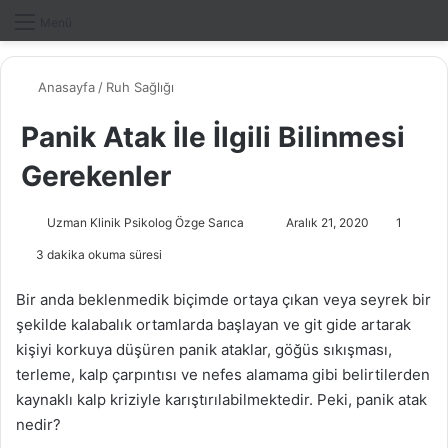
Dış gö
A
Menü
Anasayfa
/
Ruh Sağlığı
Panik Atak İle İlgili Bilinmesi
Gerekenler
Uzman Klinik Psikolog Özge Sarıca
B
Aralık 21, 2020
1
i
3 dakika okuma süresi
r
e
Bir anda beklenmedik biçimde ortaya çıkan veya seyrek bir
-
şekilde kalabalık ortamlarda başlayan ve git gide artarak
p
kişiyi korkuya düşüren panik ataklar, göğüs sıkışması,
o
terleme, kalp çarpıntısı ve nefes alamama gibi belirtilerden
s
kaynaklı kalp kriziyle karıştırılabilmektedir. Peki, panik atak
t
nedir?
a