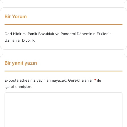
ç
r
İ
i
p
Bir Yorum
u
c
u
Geri bildirim:
Panik Bozukluk ve Pandemi Döneminin Etkileri -
Uzmanlar Diyor Ki
Bir yanıt yazın
E-posta adresiniz yayınlanmayacak.
Gerekli alanlar
*
ile
işaretlenmişlerdir
Y
o
r
u