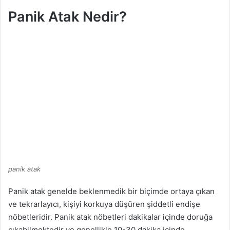
g
Panik Atak Nedir?
ö
n
d
e
r
m
e
k
panik atak
Panik atak genelde beklenmedik bir biçimde ortaya çıkan
ve tekrarlayıcı, kişiyi korkuya düşüren şiddetli endişe
nöbetleridir. Panik atak nöbetleri dakikalar içinde doruğa
çıkabilmektedir ve genellikle 10-30 dakika içinde