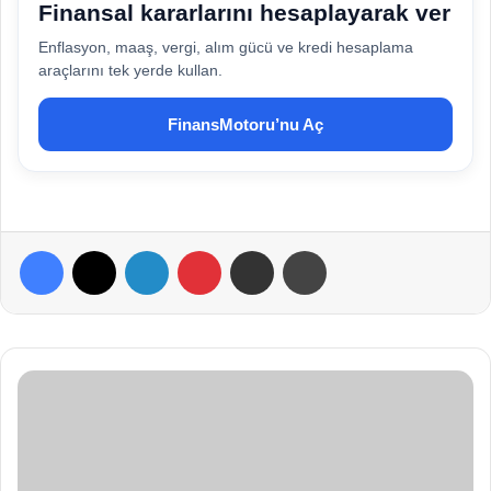
Finansal kararlarını hesaplayarak ver
Enflasyon, maaş, vergi, alım gücü ve kredi hesaplama
araçlarını tek yerde kullan.
FinansMotoru’nu Aç
Facebook
X
LinkedIn
Pinterest
E-Posta ile paylaş
Yazdır
D
i
k
k
a