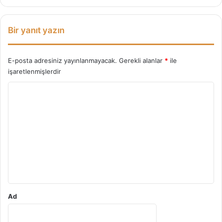
Bir yanıt yazın
E-posta adresiniz yayınlanmayacak.
Gerekli alanlar
*
ile
işaretlenmişlerdir
Y
o
r
u
m
*
Ad