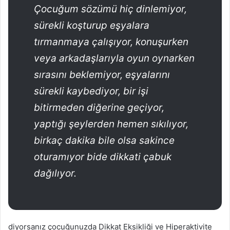
t
Çocuğum sözümü hiç dinlemiyor,
a
sürekli koşturup eşyalara
g
tırmanmaya çalışıyor, konuşurken
ö
n
veya arkadaşlarıyla oyun oynarken
d
sırasını beklemiyor, eşyalarını
e
sürekli kaybediyor, bir işi
r
m
bitirmeden diğerine geçiyor,
e
yaptığı şeylerden hemen sıkılıyor,
k
birkaç dakika bile olsa sakince
oturamıyor bide dikkati çabuk
dağılıyor.
diyorsanız çocuğunuzda Dikkat Eksikliği ve Hiperaktivite