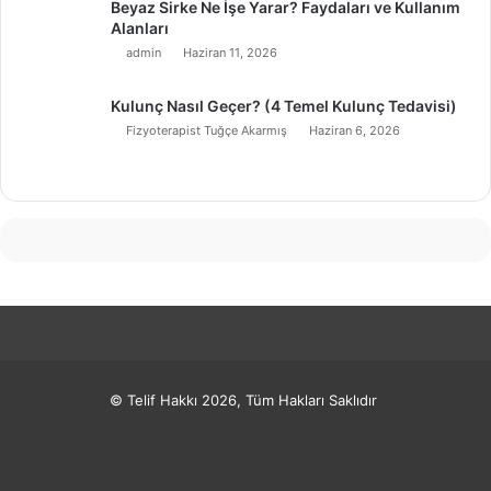
Beyaz Sirke Ne İşe Yarar? Faydaları ve Kullanım
Alanları
admin
Haziran 11, 2026
Kulunç Nasıl Geçer? (4 Temel Kulunç Tedavisi)
Fizyoterapist Tuğçe Akarmış
Haziran 6, 2026
© Telif Hakkı 2026, Tüm Hakları Saklıdır
Facebook
X
Pinterest
LinkedIn
YouTube
Instagram