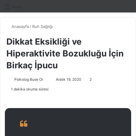
Dış gö
A
Menü
Anasayfa
/
Ruh Sağlığı
Dikkat Eksikliği ve
Hiperaktivite Bozukluğu İçin
Birkaç İpucu
Psikolog Buse Or
B
Aralık 19, 2020
2
i
1 dakika okuma süresi
r
e
-
p
o
s