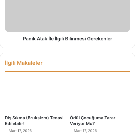
e
k
r
A
t
a
k
İ
Panik Atak İle İlgili Bilinmesi Gerekenler
l
e
İ
İlgili Makaleler
l
g
i
l
i
B
i
l
i
Diş Sıkma (Bruksizm) Tedavi
Ödül Çocuğuma Zarar
n
Edilebilir!
Veriyor Mu?
m
Mart 17, 2026
Mart 17, 2026
e