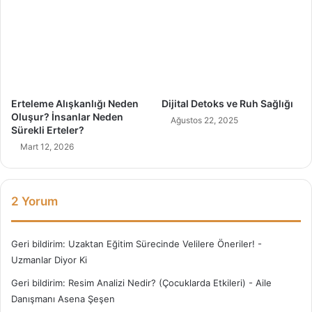
s
i
G
e
r
e
k
Erteleme Alışkanlığı Neden
Dijital Detoks ve Ruh Sağlığı
e
Oluşur? İnsanlar Neden
Ağustos 22, 2025
n
Sürekli Erteler?
l
Mart 12, 2026
e
r
2 Yorum
Geri bildirim:
Uzaktan Eğitim Sürecinde Velilere Öneriler! -
Uzmanlar Diyor Ki
Geri bildirim:
Resim Analizi Nedir? (Çocuklarda Etkileri) - Aile
Danışmanı Asena Şeşen