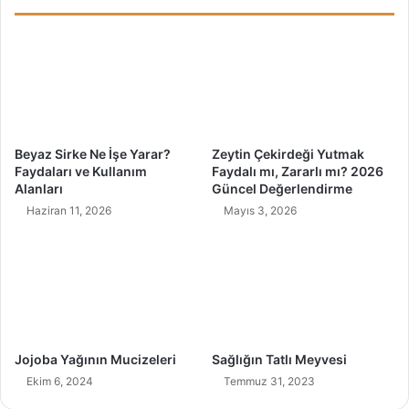
v
i
e
n
F
d
a
e
y
P
d
i
a
l
l
a
Beyaz Sirke Ne İşe Yarar?
Zeytin Çekirdeği Yutmak
a
t
Faydaları ve Kullanım
Faydalı mı, Zararlı mı? 2026
r
e
Alanları
Güncel Değerlendirme
ı
s
Haziran 11, 2026
Mayıs 3, 2026
i
n
F
a
y
d
a
l
Jojoba Yağının Mucizeleri
Sağlığın Tatlı Meyvesi
a
Ekim 6, 2024
Temmuz 31, 2023
r