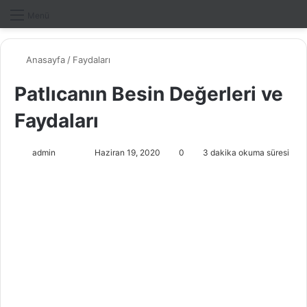
Dış gö
A
Menü
Anasayfa
/
Faydaları
Patlıcanın Besin Değerleri ve
Faydaları
admin
F
B
Haziran 19, 2020
0
3 dakika okuma süresi
o
i
l
r
l
e
o
-
w
p
o
o
n
s
X
t
a