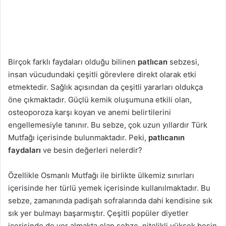
g
ö
n
d
e
Birçok farklı faydaları olduğu bilinen
patlıcan
sebzesi,
r
insan vücudundaki çeşitli görevlere direkt olarak etki
m
etmektedir. Sağlık açısından da çeşitli yararları oldukça
e
öne çıkmaktadır. Güçlü kemik oluşumuna etkili olan,
k
osteoporoza karşı koyan ve anemi belirtilerini
engellemesiyle tanınır. Bu sebze, çok uzun yıllardır Türk
Mutfağı içerisinde bulunmaktadır. Peki,
patlıcanın
faydaları
ve besin değerleri nelerdir?
Özellikle Osmanlı Mutfağı ile birlikte ülkemiz sınırları
içerisinde her türlü yemek içerisinde kullanılmaktadır. Bu
sebze, zamanında padişah sofralarında dahi kendisine sık
sık yer bulmayı başarmıştır. Çeşitli popüler diyetler
içerisinde de yer almakta olan sebze, nitelikli yüksek besin