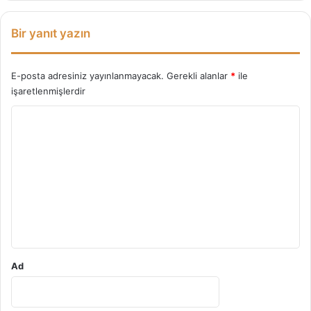
ı
Bir yanıt yazın
E-posta adresiniz yayınlanmayacak.
Gerekli alanlar
*
ile
işaretlenmişlerdir
Y
o
r
u
m
*
Ad