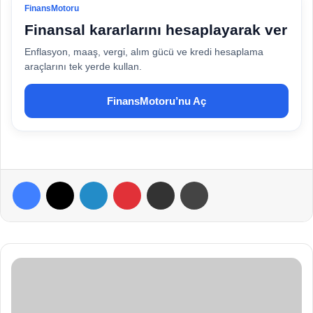
FinansMotoru
Finansal kararlarını hesaplayarak ver
Enflasyon, maaş, vergi, alım gücü ve kredi hesaplama
araçlarını tek yerde kullan.
FinansMotoru’nu Aç
Facebook
X
LinkedIn
Pinterest
E-Posta ile paylaş
Yazdır
R
a
m
b