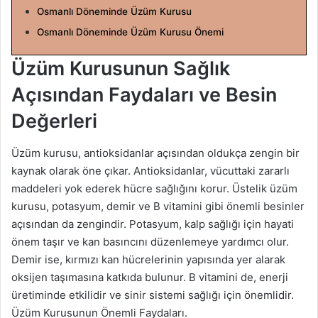
g
Osmanlı Döneminde Üzüm Kurusu
ö
Osmanlı Döneminde Üzüm Kurusu Önemi
n
d
Üzüm Kurusunun Sağlık
e
Açısından Faydaları ve Besin
r
m
Değerleri
e
k
Üzüm kurusu, antioksidanlar açısından oldukça zengin bir
kaynak olarak öne çıkar. Antioksidanlar, vücuttaki zararlı
maddeleri yok ederek hücre sağlığını korur. Üstelik üzüm
kurusu, potasyum, demir ve B vitamini gibi önemli besinler
açısından da zengindir. Potasyum, kalp sağlığı için hayati
önem taşır ve kan basıncını düzenlemeye yardımcı olur.
Demir ise, kırmızı kan hücrelerinin yapısında yer alarak
oksijen taşımasına katkıda bulunur. B vitamini de, enerji
üretiminde etkilidir ve sinir sistemi sağlığı için önemlidir.
Üzüm Kurusunun Önemli Faydaları.