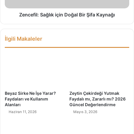
ü
l
l
:
S
Zencefil: Sağlık için Doğal Bir Şifa Kaynağı
a
ğ
l
İlgili Makaleler
ı
k
i
ç
i
n
D
o
ğ
Beyaz Sirke Ne İşe Yarar?
Zeytin Çekirdeği Yutmak
a
Faydaları ve Kullanım
Faydalı mı, Zararlı mı? 2026
l
Alanları
Güncel Değerlendirme
B
Haziran 11, 2026
Mayıs 3, 2026
i
r
Ş
i