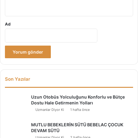
*
Ad
Son Yazılar
Uzun Otobüs Yolculuğunu Konforlu ve Bütçe
Dostu Hale Getirmenin Yolları
Uzmanlar Diyor Ki
1 hafta önce
MUTLU BEBEKLERİN SÜTÜ BEBELAC ÇOCUK
DEVAM SÜTÜ
Uzmanlar Diyor Ki
2 hafta önce