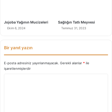
f
a
K
a
Jojoba Yağının Mucizeleri
Sağlığın Tatlı Meyvesi
y
Ekim 6, 2024
Temmuz 31, 2023
n
a
ğ
ı
Bir yanıt yazın
E-posta adresiniz yayınlanmayacak.
Gerekli alanlar
*
ile
işaretlenmişlerdir
Y
o
r
u
m