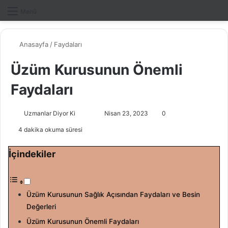
Dış gö
A
Menü
Anasayfa
/
Faydaları
Üzüm Kurusunun Önemli
Faydaları
Uzmanlar Diyor Ki
F
B
Nisan 23, 2023
0
o
i
4 dakika okuma süresi
l
r
l
e
İçindekiler
o
-
w
p
o
o
Üzüm Kurusunun Sağlık Açısından Faydaları ve Besin
n
s
Değerleri
X
t
Üzüm Kurusunun Önemli Faydaları
a