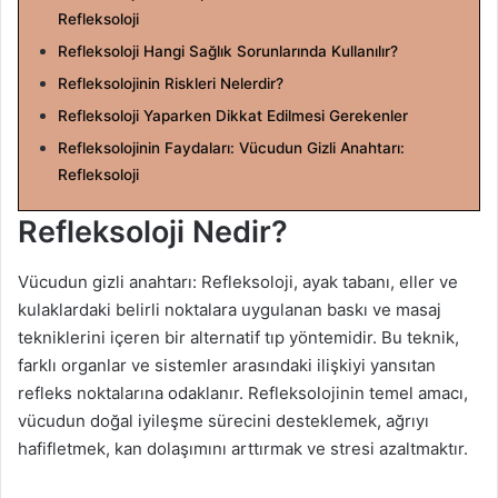
g
Refleksoloji
ö
Refleksoloji Hangi Sağlık Sorunlarında Kullanılır?
n
Refleksolojinin Riskleri Nelerdir?
d
Refleksoloji Yaparken Dikkat Edilmesi Gerekenler
e
Refleksolojinin Faydaları: Vücudun Gizli Anahtarı:
r
Refleksoloji
m
e
Refleksoloji Nedir?
k
Vücudun gizli anahtarı: Refleksoloji, ayak tabanı, eller ve
kulaklardaki belirli noktalara uygulanan baskı ve masaj
tekniklerini içeren bir alternatif tıp yöntemidir. Bu teknik,
farklı organlar ve sistemler arasındaki ilişkiyi yansıtan
refleks noktalarına odaklanır. Refleksolojinin temel amacı,
vücudun doğal iyileşme sürecini desteklemek, ağrıyı
hafifletmek, kan dolaşımını arttırmak ve stresi azaltmaktır.