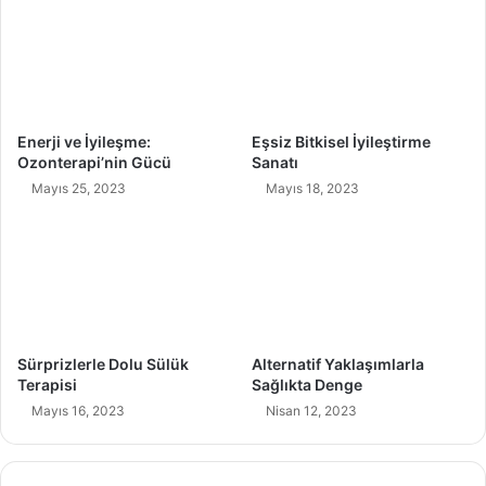
ı
i
k
l
t
m
a
e
D
n
e
i
Enerji ve İyileşme:
Eşsiz Bitkisel İyileştirme
n
z
Ozonterapi’nin Gücü
Sanatı
g
G
Mayıs 25, 2023
Mayıs 18, 2023
e
e
r
e
k
e
n
H
e
Sürprizlerle Dolu Sülük
Alternatif Yaklaşımlarla
r
Terapisi
Sağlıkta Denge
Ş
Mayıs 16, 2023
Nisan 12, 2023
e
y