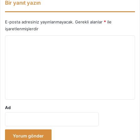
Bir yanıt yazın
E-posta adresiniz yayınlanmayacak.
Gerekli alanlar
*
ile
işaretlenmişlerdir
Y
o
r
u
m
*
Ad