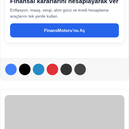
Finansal kararlarını hesaplayarak ver
Enflasyon, maaş, vergi, alım gücü ve kredi hesaplama
araçlarını tek yerde kullan.
FinansMotoru’nu Aç
Facebook
X
LinkedIn
Pinterest
E-Posta ile paylaş
Yazdır
A
l
t
e
r
n