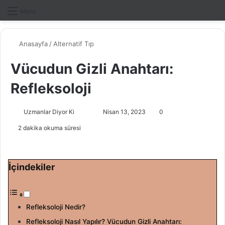
Dış gö
A
Menü
Anasayfa
/
Alternatif Tıp
Vücudun Gizli Anahtarı:
Refleksoloji
Uzmanlar Diyor Ki
F
B
Nisan 13, 2023
0
o
i
2 dakika okuma süresi
l
r
l
e
o
-
İçindekiler
w
p
o
o
n
s
Refleksoloji Nedir?
X
t
a
Refleksoloji Nasıl Yapılır? Vücudun Gizli Anahtarı: