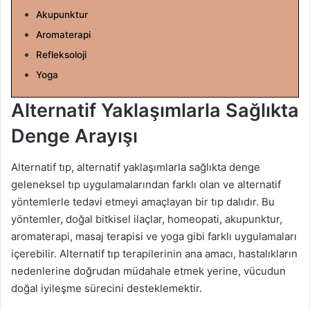
g
Akupunktur
ö
Aromaterapi
n
Refleksoloji
d
Yoga
e
r
Alternatif Yaklaşımlarla Sağlıkta
m
e
Denge Arayışı
k
Alternatif tıp, alternatif yaklaşımlarla sağlıkta denge
geleneksel tıp uygulamalarından farklı olan ve alternatif
yöntemlerle tedavi etmeyi amaçlayan bir tıp dalıdır. Bu
yöntemler, doğal bitkisel ilaçlar, homeopati, akupunktur,
aromaterapi, masaj terapisi ve yoga gibi farklı uygulamaları
içerebilir. Alternatif tıp terapilerinin ana amacı, hastalıkların
nedenlerine doğrudan müdahale etmek yerine, vücudun
doğal iyileşme sürecini desteklemektir.