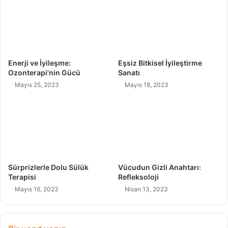
e
t
s
a
i
r
n
ı
:
R
Enerji ve İyileşme:
Eşsiz Bitkisel İyileştirme
e
Ozonterapi’nin Gücü
Sanatı
f
Mayıs 25, 2023
Mayıs 18, 2023
l
e
k
s
o
l
o
j
Sürprizlerle Dolu Sülük
Vücudun Gizli Anahtarı:
i
Terapisi
Refleksoloji
Mayıs 16, 2023
Nisan 13, 2023