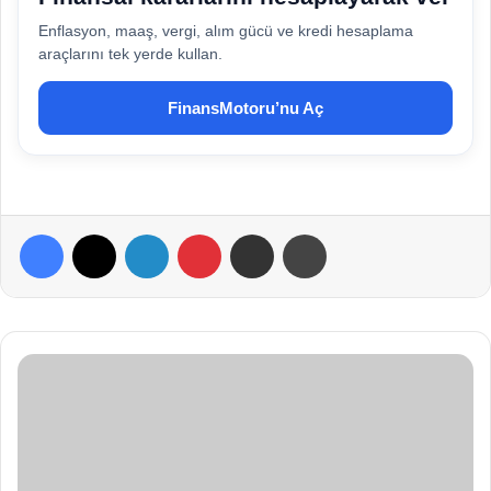
Enflasyon, maaş, vergi, alım gücü ve kredi hesaplama
araçlarını tek yerde kullan.
FinansMotoru’nu Aç
Facebook
X
LinkedIn
Pinterest
E-Posta ile paylaş
Yazdır
T
ı
r
n
a
k