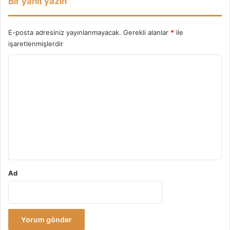
Bir yanıt yazın
E-posta adresiniz yayınlanmayacak.
Gerekli alanlar
*
ile
işaretlenmişlerdir
Y
o
r
u
m
*
Ad