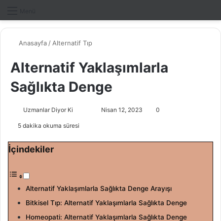
Dış gö
A
Menü
Anasayfa
/
Alternatif Tıp
Alternatif Yaklaşımlarla
Sağlıkta Denge
Uzmanlar Diyor Ki
F
B
Nisan 12, 2023
0
o
i
5 dakika okuma süresi
l
r
l
e
İçindekiler
o
-
w
p
o
o
Alternatif Yaklaşımlarla Sağlıkta Denge Arayışı
n
s
Bitkisel Tıp: Alternatif Yaklaşımlarla Sağlıkta Denge
X
t
a
Homeopati: Alternatif Yaklaşımlarla Sağlıkta Denge