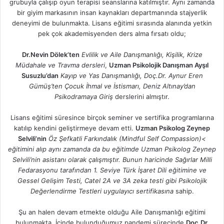
grubuyla çalışıp oyun terapisi seanslarına katılmıştır. Aynı zamanda
bir giyim markasının insan kaynakları departmanında stajyerlik
deneyimi de bulunmakta. Lisans eğitimi sırasında alanında yetkin
pek çok akademisyenden ders alma fırsatı oldu;
Dr.Nevin Dölek’ten
Evlilik ve Aile Danışmanlığı, Kişilik, Krize
Müdahale ve Travma dersleri
,
Uzman Psikolojik Danışman Ayşıl
Susuzlu’dan
Kayıp ve Yas Danışmanlığı, Doç.Dr. Aynur Eren
Gümüş’ten Çocuk İhmal ve İstismarı, Deniz Altınay’dan
Psikodramaya Giriş
derslerini almıştır.
Lisans eğitimi süresince birçok seminer ve sertifika programlarına
katılıp kendini geliştirmeye devam etti.
Uzman Psikolog Zeynep
Selvili’nin
Öz Şefkatli Farkındalık (Mindful Self Compassion)<
eğitimini alıp aynı zamanda da bu eğitimde Uzman Psikolog Zeynep
Selvili’nin asistanı olarak çalışmıştır. Bunun haricinde Sağırlar Milli
Fedarasyonu tarafından 1. Seviye Türk İşaret Dili eğitimine ve
Gessel Gelişim Testi, Catel 2A ve 3A zeka testi gibi Psikolojik
Değerlendirme Testleri uygulayıcı sertifikasına
sahip.
Şu an halen devam etmekte olduğu Aile Danışmanlığı eğitimi
bulunmakta. İçinde bulunduğumuz pandemi sürecinde
Doç.Dr.