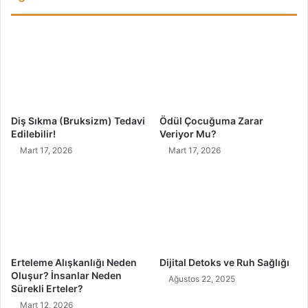
i
P
o
ğ
a
ç
a
T
Diş Sıkma (Bruksizm) Tedavi
Ödül Çocuğuma Zarar
a
Edilebilir!
Veriyor Mu?
r
Mart 17, 2026
Mart 17, 2026
i
f
i
Erteleme Alışkanlığı Neden
Dijital Detoks ve Ruh Sağlığı
Oluşur? İnsanlar Neden
Ağustos 22, 2025
Sürekli Erteler?
Mart 12, 2026