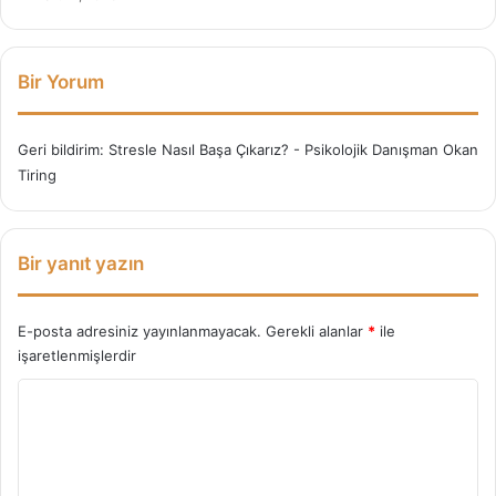
Bir Yorum
Geri bildirim:
Stresle Nasıl Başa Çıkarız? - Psikolojik Danışman Okan
Tiring
Bir yanıt yazın
E-posta adresiniz yayınlanmayacak.
Gerekli alanlar
*
ile
işaretlenmişlerdir
Y
o
r
u