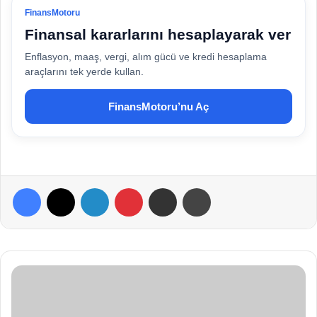
FinansMotoru
Finansal kararlarını hesaplayarak ver
Enflasyon, maaş, vergi, alım gücü ve kredi hesaplama
araçlarını tek yerde kullan.
FinansMotoru’nu Aç
Facebook
X
LinkedIn
Pinterest
E-Posta ile paylaş
Yazdır
Ç
o
c