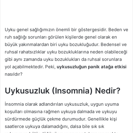
g
ö
n
d
Uyku genel sağlığımızın önemli bir göstergesidir. Beden ve
e
ruh sağlığı sorunları görülen kişilerde genel olarak en
r
büyük yakınmalardan biri uyku bozukluğudur. Bedensel ve
m
ruhsal rahatsızlıklar uyku bozukluklarına neden olabileceği
e
gibi aynı zamanda uyku bozuklukları da ruhsal sorunlara
k
yol açabilmektedir. Peki,
uykusuzluğun panik atağa etkisi
nasıldır?
Uykusuzluk (Insomnia) Nedir?
İnsomnia olarak adlandırılan uykusuzluk, uygun uyuma
koşulları olmasına rağmen uykuya dalmada ve uykuyu
sürdürmede güçlük çekme durumudur. Genellikle kişi
saatlerce uykuya dalamadığını, dalsa bile sık sık