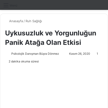
Dış gö
A
Menü
Anasayfa
/
Ruh Sağlığı
Uykusuzluk ve Yorgunluğun
Panik Atağa Olan Etkisi
Psikolojik Danışman Büşra Dönmez
B
Kasım 26, 2020
1
i
2 dakika okuma süresi
r
e
-
p
o
s
t
a