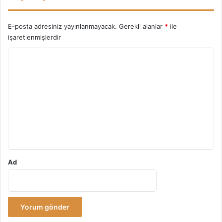
E-posta adresiniz yayınlanmayacak.
Gerekli alanlar
*
ile
işaretlenmişlerdir
Y
o
r
u
m
*
Ad