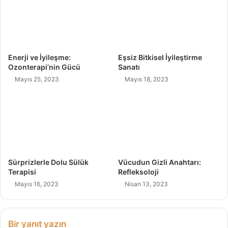
ö
y
l
e
D
Enerji ve İyileşme:
Eşsiz Bitkisel İyileştirme
e
Ozonterapi’nin Gücü
Sanatı
r
Mayıs 25, 2023
Mayıs 18, 2023
t
l
e
r
i
V
a
r
Sürprizlerle Dolu Sülük
Vücudun Gizli Anahtarı:
M
Terapisi
Refleksoloji
ı
Mayıs 16, 2023
Nisan 13, 2023
y
d
ı
?
Bir yanıt yazın