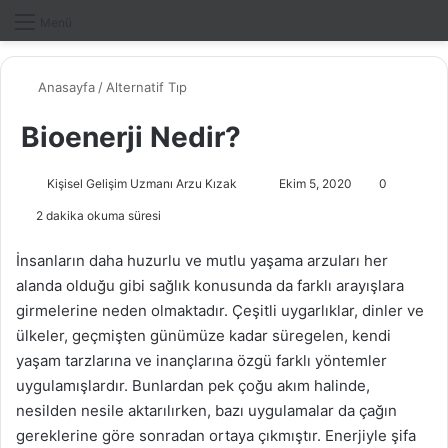
Dış gö
A
Menü
Anasayfa
/
Alternatif Tıp
Bioenerji Nedir?
Kişisel Gelişim Uzmanı Arzu Kızak
B
Ekim 5, 2020
0
i
2 dakika okuma süresi
r
e
İnsanların daha huzurlu ve mutlu yaşama arzuları her
-
alanda olduğu gibi sağlık konusunda da farklı arayışlara
p
girmelerine neden olmaktadır. Çeşitli uygarlıklar, dinler ve
o
ülkeler, geçmişten günümüze kadar süregelen, kendi
s
yaşam tarzlarına ve inançlarına özgü farklı yöntemler
t
uygulamışlardır. Bunlardan pek çoğu akım halinde,
a
nesilden nesile aktarılırken, bazı uygulamalar da çağın
g
gereklerine göre sonradan ortaya çıkmıştır. Enerjiyle şifa
ö