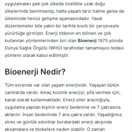
uygulamaları pek çok ülkede özellikle uzak doğu
n
ülkelerinde benimsenip, hatta yaşam tarzı haline gelse de
d
ülkemizde henüz gelişme aşamasındadır. Yasal
e
düzenlemeler bile yakın bir tarihte kısıtlı bir çerçeveyle
r
yürürlüğe girmiştir. Enerji tıbbının en bilinen ve çok
m
kullanılan yöntemlerinden biri olan
Bioenerji
1975 yılında
e
Dünya Sağlık Örgütü (WHO) tarafından tamamlayıcı tedavi
k
yöntemi olarak kabul edilmiştir.
Bioenerji Nedir?
Tüm evrende var olan yaşam enerjisidir. Yaşayan bütün
canlılarda vardır. Amaç kozmik enerjiyi, şifa vermek için,
kanal olarak kullanmaktadır. Enerji eller aracılığıyla,
uygulama yapılan kişinin enerji bedenine ve 7 çakrasına
aktarılır. İnsan bedeninde 7 ana çakra vardır. Yaşadığımız
stres ve günlük sıkıntılar buralardaki enerji akışında
aksamalara ve blokelere neden olabilir. O zaman