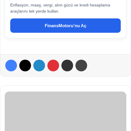
Enflasyon, maaş, vergi, alım gücü ve kredi hesaplama
araçlarını tek yerde kullan.
FinansMotoru’nu Aç
Facebook
X
LinkedIn
Pinterest
E-Posta ile paylaş
Yazdır
A
’
d
a
n
Z