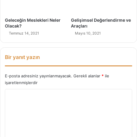
Geleceğin Meslekleri Neler
Gelişimsel Değerlendirme ve
Olacak?
Araçları
Temmuz 14, 2021
Mayıs 10, 2021
Bir yanıt yazın
E-posta adresiniz yayınlanmayacak.
Gerekli alanlar
*
ile
işaretlenmişlerdir
Y
o
r
u
m