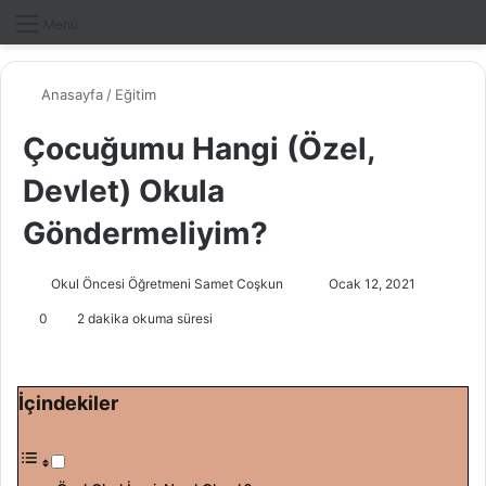
Dış gö
A
Menü
Anasayfa
/
Eğitim
Çocuğumu Hangi (Özel,
Devlet) Okula
Göndermeliyim?
Okul Öncesi Öğretmeni Samet Coşkun
B
Ocak 12, 2021
i
0
2 dakika okuma süresi
r
e
-
İçindekiler
p
o
s