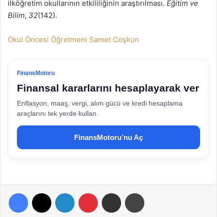
ilköğretim okullarının etkililiğinin araştırılması.
Eğitim ve
Bilim
,
32
(142).
Okul Öncesi Öğretmeni Samet Coşkun
FinansMotoru
Finansal kararlarını hesaplayarak ver
Enflasyon, maaş, vergi, alım gücü ve kredi hesaplama
araçlarını tek yerde kullan.
FinansMotoru’nu Aç
Facebook
X
LinkedIn
Pinterest
E-Posta ile paylaş
Yazdır