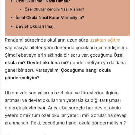
Özel Okul İmajı Nasıl Olmalı?
t
a
Özel Okullar Kendini Nasıl Planlar?
g
İdeal Okula Nasıl Karar Vermeliyim?
ö
Devlet Okulları İmajı
n
d
Pandemi sürecinde okulların uzun süre
uzaktan eğitim
e
yapmasıyla aileler yeni dönemde çocukları için endişeliler.
r
Şimdi ebeveynlerin aklında bir soru var, çocuğumu
Özel
m
okula mı? Devlet okuluna mı?
göndermeliyim ya da daha
e
genel bir soru varsayalım;
Çocuğumu hangi okula
k
göndermeliyim?
Ülkemizde son yıllarda özel okul ve türevlerine ilginin
artması ve devlet okullarının yetersiz kaldığı tartışması
giderek alevleniyor. Ancak bu süreçte her devlet okulu
yetersiz mi? tüm özel okullar yeterli mi? Sorularına cevap
aranmalıdır. Peki, çocuğumu hangi okula göndermeliyim?