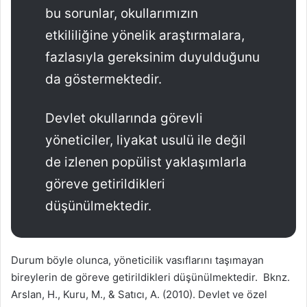
bu sorunlar, okullarımızın
etkililiğine yönelik araştırmalara,
fazlasıyla gereksinim duyulduğunu
da göstermektedir.
Devlet okullarında görevli
yöneticiler, liyakat usulü ile değil
de izlenen popülist yaklaşımlarla
göreve getirildikleri
düşünülmektedir.
Durum böyle olunca, yöneticilik vasıflarını taşımayan
bireylerin de göreve getirildikleri düşünülmektedir. Bknz.
Arslan, H., Kuru, M., & Satıcı, A. (2010). Devlet ve özel