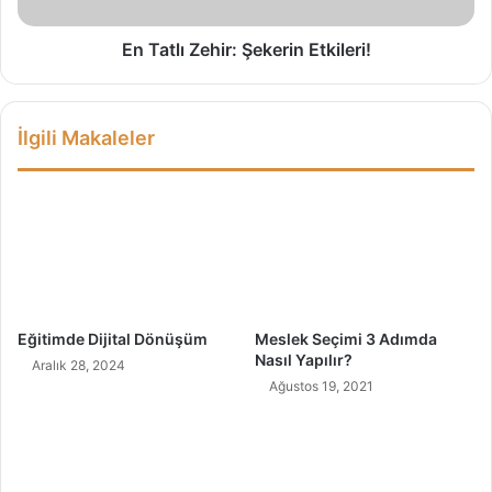
Z
n
e
4
h
En Tatlı Zehir: Şekerin Etkileri!
Y
i
ö
r
n
:
İlgili Makaleler
t
Ş
e
e
m
k
!
e
r
i
n
E
t
Eğitimde Dijital Dönüşüm
Meslek Seçimi 3 Adımda
k
Nasıl Yapılır?
Aralık 28, 2024
i
Ağustos 19, 2021
l
e
r
i
!