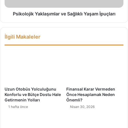
v
j
e
i
n
k
Psikolojik Yaklaşımlar ve Sağlıklı Yaşam İpuçları
i
Y
l
a
i
k
İlgili Makaleler
r
l
D
a
i
ş
ş
ı
K
m
l
l
i
a
n
r
i
v
Uzun Otobüs Yolculuğunu
Finansal Karar Vermeden
ğ
e
Konforlu ve Bütçe Dostu Hale
Önce Hesaplamak Neden
i
S
Getirmenin Yolları
Önemli?
–
a
1 hafta önce
Nisan 30, 2026
M
ğ
i
l
m
ı
a
k