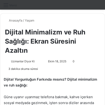
Dış gö
A
Menü
Anasayfa
/
Yaşam
Dijital Minimalizm ve Ruh
Sağlığı: Ekran Süresini
Azaltın
Uzmanlar Diyor Ki
F
B
Ekim 18, 2025
0
o
i
3 dakika okuma süresi
l
r
l
e
Dijital Yorgunluğun Farkında mısınız? Dijital minimalizm
o
-
ve ruh sağlığı:
w
p
o
o
Güne uyanır uyanmaz telefona bakmak, kahve içerken
n
s
sosyal medyada gezinmek, işten sonra diziler arasında