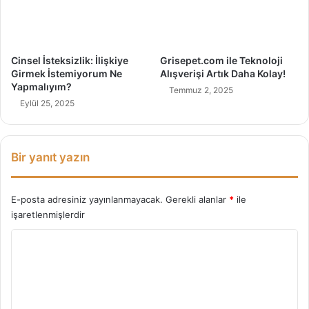
r
l
D
ı
i
Y
ş
a
Cinsel İsteksizlik: İlişkiye
Grisepet.com ile Teknoloji
ş
Girmek İstemiyorum Ne
Alışverişi Artık Daha Kolay!
a
Yapmalıyım?
Temmuz 2, 2025
m
Eylül 25, 2025
İ
p
u
Bir yanıt yazın
ç
l
a
E-posta adresiniz yayınlanmayacak.
Gerekli alanlar
*
ile
r
işaretlenmişlerdir
ı
Y
o
r
u