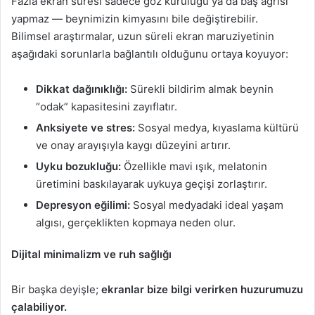
Fazla ekran süresi sadece göz kuruluğu ya da baş ağrısı
yapmaz — beynimizin kimyasını bile değiştirebilir.
Bilimsel araştırmalar, uzun süreli ekran maruziyetinin
aşağıdaki sorunlarla bağlantılı olduğunu ortaya koyuyor:
Dikkat dağınıklığı:
Sürekli bildirim almak beynin
“odak” kapasitesini zayıflatır.
Anksiyete ve stres:
Sosyal medya, kıyaslama kültürü
ve onay arayışıyla kaygı düzeyini artırır.
Uyku bozukluğu:
Özellikle mavi ışık, melatonin
üretimini baskılayarak uykuya geçişi zorlaştırır.
Depresyon eğilimi:
Sosyal medyadaki ideal yaşam
algısı, gerçeklikten kopmaya neden olur.
Dijital minimalizm ve ruh sağlığı
Bir başka deyişle;
ekranlar bize bilgi verirken huzurumuzu
çalabiliyor.