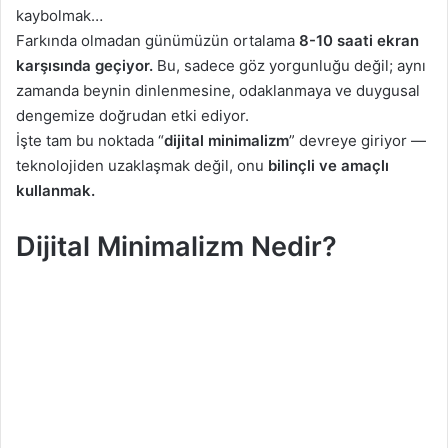
X
t
kaybolmak…
a
Farkında olmadan günümüzün ortalama
8-10 saati ekran
g
karşısında geçiyor.
Bu, sadece göz yorgunluğu değil; aynı
ö
zamanda beynin dinlenmesine, odaklanmaya ve duygusal
n
dengemize doğrudan etki ediyor.
d
İşte tam bu noktada “
dijital minimalizm
” devreye giriyor —
e
teknolojiden uzaklaşmak değil, onu
bilinçli ve amaçlı
r
kullanmak.
m
e
Dijital Minimalizm Nedir?
k