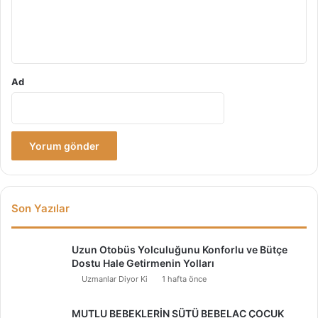
m
*
Ad
Son Yazılar
Uzun Otobüs Yolculuğunu Konforlu ve Bütçe
Dostu Hale Getirmenin Yolları
Uzmanlar Diyor Ki
1 hafta önce
MUTLU BEBEKLERİN SÜTÜ BEBELAC ÇOCUK