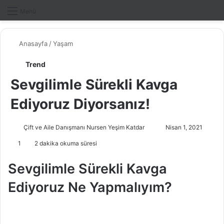
Dış gö
A
Menü
Anasayfa
/
Yaşam
Trend
Sevgilimle Sürekli Kavga
Ediyoruz Diyorsanız!
Çift ve Aile Danışmanı Nursen Yeşim Katdar
B
Nisan 1, 2021
i
1
2 dakika okuma süresi
r
e
Sevgilimle Sürekli Kavga
-
Ediyoruz Ne Yapmalıyım?
p
o
s
t