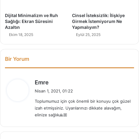
r
e
ç
Dijital Minimalizm ve Ruh
Cinsel İsteksizlik: İlişkiye
Sağlığı: Ekran Süresini
Girmek İstemiyorum Ne
Azaltın
Yapmalıyım?
Ekim 18, 2025
Eylül 25, 2025
Bir Yorum
d
Emre
e
Nisan 1, 2021, 01:22
d
Toplumumuz için çok önemli bir konuyu çok güzel
i
izah etmişsiniz. Uyarılarınızı dikkate alavağım,
k
elinize sağlık🙏🏼
i
: