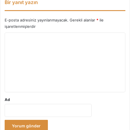
Bir yanıt yazın
E-posta adresiniz yayınlanmayacak.
Gerekli alanlar
*
ile
işaretlenmişlerdir
Y
o
r
u
m
*
Ad