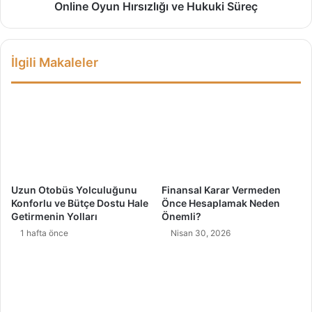
b
n
Online Oyun Hırsızlığı ve Hukuki Süreç
i
H
l
ı
i
r
İlgili Makaleler
r
s
s
ı
i
z
n
l
?
ı
(
ğ
7
ı
Ö
v
n
e
Uzun Otobüs Yolculuğunu
Finansal Karar Vermeden
e
H
Konforlu ve Bütçe Dostu Hale
Önce Hesaplamak Neden
r
u
Getirmenin Yolları
Önemli?
i
k
1 hafta önce
Nisan 30, 2026
)
u
k
i
S
ü