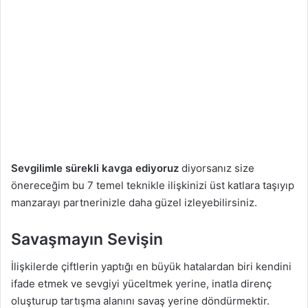
a
g
ö
n
d
e
r
m
e
k
Sevgilimle sürekli kavga ediyoruz
diyorsanız size
önereceğim bu 7 temel teknikle ilişkinizi üst katlara taşıyıp
manzarayı partnerinizle daha güzel izleyebilirsiniz.
Savaşmayın Sevişin
İlişkilerde çiftlerin yaptığı en büyük hatalardan biri kendini
ifade etmek ve sevgiyi yüceltmek yerine, inatla direnç
oluşturup tartışma alanını savaş yerine döndürmektir.