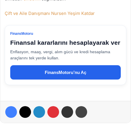
Çift ve Aile Danışmanı Nursen Yeşim Katdar
FinansMotoru
Finansal kararlarını hesaplayarak ver
Enflasyon, maaş, vergi, alım gücü ve kredi hesaplama
araçlarını tek yerde kullan.
FinansMotoru’nu Aç
Facebook
X
LinkedIn
Pinterest
E-Posta ile paylaş
Yazdır